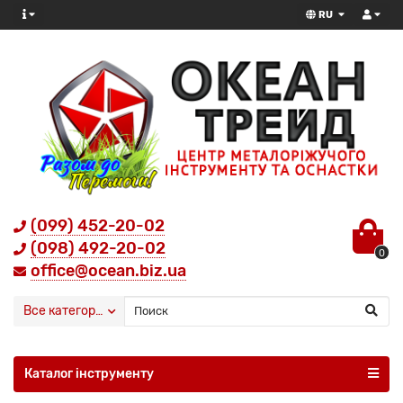
RU
(099) 452-20-02
(098) 492-20-02
0
office@ocean.biz.ua
Все категории
Каталог інструменту