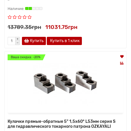
13789.35грн
11031.75грн
Купить
Купить в 1 клик
Ваша скидка: -20%
Кулачки прямые-обратные 5" 1,5x60° L53мм серия S
для гидравлического токарного патрона OZKAYALI