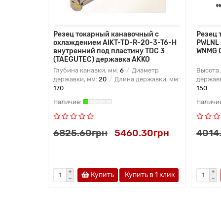
Резец токарный канавочный с
Резец 
охлаждением AIKT-TD-R-20-3-T6-H
PWLNL 
внутренний под пластину TDC 3
WNMG 0
(TAEGUTEC) державка AKKO
Глубина канавки, мм:
6
Диаметр
Высота 
державки, мм:
20
Длина державки, мм:
державк
170
150
6825.60грн
5460.30грн
4014
Купить
Купить в 1 клик