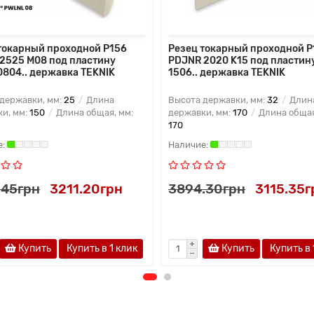
токарный проходной P156
Резец токарный проходной P
2525 M08 под пластину
PDJNR 2020 K15 под пластин
804.. державка TEKNIK
1506.. державка TEKNIK
державки, мм:
25
Длина
Высота державки, мм:
32
Длин
и, мм:
150
Длина общая, мм:
державки, мм:
170
Длина общая
170
.45грн
3211.20грн
3894.30грн
3115.35г
Купить
Купить в 1 клик
Купить
Купить в 