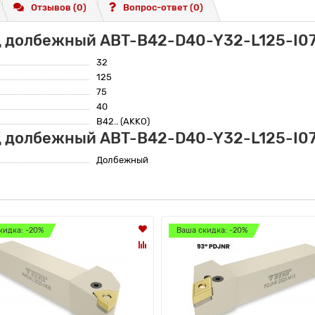
Отзывов (0)
Вопрос-ответ
(0)
ц долбежный ABT-B42-D40-Y32-L125-I0
32
125
75
40
B42.. (AKKO)
ц долбежный ABT-B42-D40-Y32-L125-I0
Долбежный
кидка: -20%
Ваша скидка: -20%