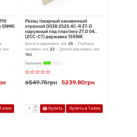
110
Резец токарный канавочный
Резец ток
у DNMG
отрезной D038 2525 4C-R ZT-D
IG-R-2525
наружный под пластину ZT.D 04..
под пласти
(ZCC-CT) державка TEKNIK
державка
а
Высота державки, мм:
25
Глубина
Высота дер
, мм:
канавки, мм:
22
Длина державки, мм:
канавки, мм
150
150
рн
6549.75грн
5239.80грн
9873.90
1 клик
Купить
Купить в 1 клик