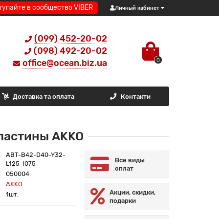
тупайте в сообщество VIBER
Личный кабинет
(099) 452-20-02
(098) 492-20-02
0
office@ocean.biz.ua
Доставка та оплата
Контакти
ластины AKKO
ABT-B42-D40-Y32-
Все виды
L125-I075
оплат
050004
AKKO
Акции, скидки,
1шт.
подарки