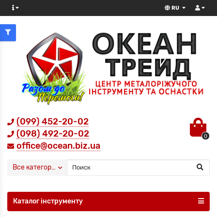
RU
(099) 452-20-02
(098) 492-20-02
0
office@ocean.biz.ua
Все категории
Каталог інструменту