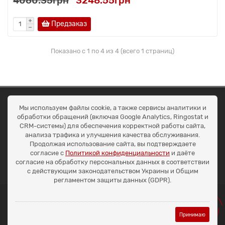
4060.35грн
3248.55грн
Предзаказ
Показано с 1 по 4 из 4 (всего 1 страниц)
ОКЕАН ТРЕЙД
Мы используем файлы cookie, а также сервисы аналитики и
Договір публичної оферти
обработки обращений (включая Google Analytics, Ringostat и
Доставка та оплата
CRM-системы) для обеспечения корректной работы сайта,
Наші контакти
анализа трафика и улучшения качества обслуживания.
Умови повернення
Продолжая использование сайта, вы подтверждаете
+38 (099) 452-20-02
согласие с
Политикой конфиденциальности
и даёте
+38 (098) 492-20-02
согласие на обработку персональных данных в соответствии
office@ocean.biz.ua
с действующим законодательством Украины и Общим
регламентом защиты данных (GDPR).
Принимаю