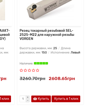
 AAKT-
Резец токарный резьбовой SEL-
Резец ток
рцевой
2525-M22 для наружной резьбы
S13-16M-1
OY)
VORGEN
VORGEN
ина
Высота державки, мм:
25
Длина
Диаметр де
и, мм:
державки, мм:
150
Исполнение:
Левый
державки, 
Правый
грн
3260.70грн
2608.65грн
2522.2
1 клик
Купить
Купить в 1 клик