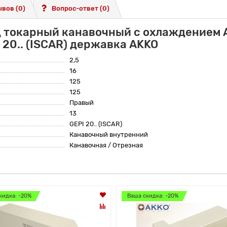
вов (0)
Вопрос-ответ
(0)
 токарный канавочный с охлаждением A
 20.. (ISCAR) державка AKKO
2,5
16
125
125
Правый
13
GEPI 20.. (ISCAR)
Канавочный внутренний
Канавочная / Отрезная
кидка: -20%
Ваша скидка: -20%