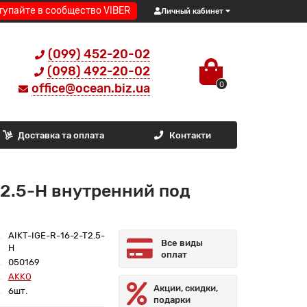
тупайте в сообщество VIBER
Личный кабинет
(099) 452-20-02
(098) 492-20-02
0
office@ocean.biz.ua
Доставка та оплата
Контакти
2.5-H внутренний под
AIKT-IGE-R-16-2-T2.5-
Все виды
H
оплат
050169
AKKO
Акции, скидки,
6шт.
подарки