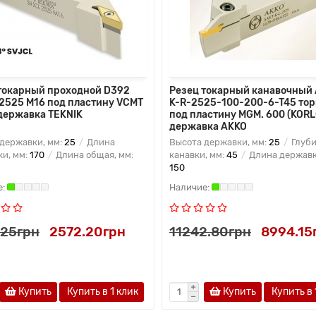
токарный проходной D392
Резец токарный канавочный
2525 M16 под пластину VCMT
K-R-2525-100-200-6-T45 то
 державка TEKNIK
под пластину MGM. 600 (KORL
державка AKKO
державки, мм:
25
Длина
Высота державки, мм:
25
Глуб
и, мм:
170
Длина общая, мм:
канавки, мм:
45
Длина державк
150
.25грн
2572.20грн
11242.80грн
8994.15
Купить
Купить в 1 клик
Купить
Купить в 