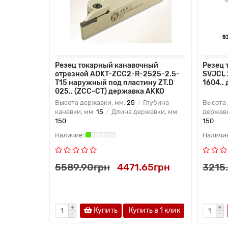
Резец токарный канавочный
Резец 
отрезной ADKT-ZCC2-R-2525-2.5-
SVJCL 
T15 наружный под пластину ZT.D
1604..
025.. (ZCC-CT) державка AKKO
Высота державки, мм:
25
Глубина
Высота 
канавки, мм:
15
Длина державки, мм:
державк
150
150
5589.90грн
4471.65грн
3215
Купить
Купить в 1 клик