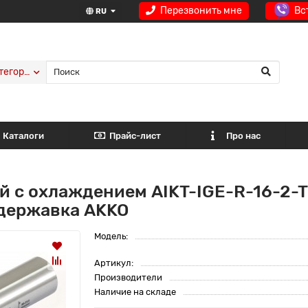
Перезвонить мне
Вс
RU
тегории
Каталоги
Прайс-лист
Про нас
й с охлаждением AIKT-IGE-R-16-2-T
) державка AKKO
Модель:
Артикул:
Производители
Наличие на складе