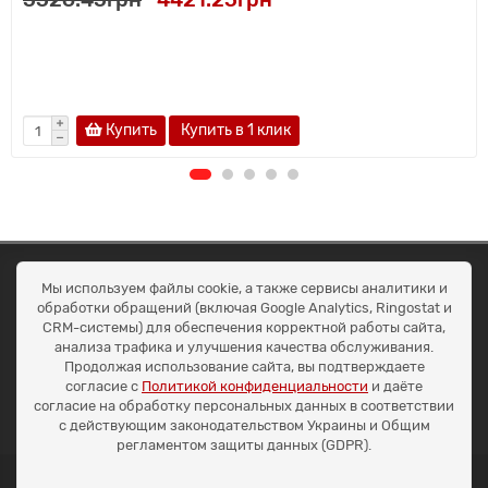
Купить
Купить в 1 клик
ОКЕАН ТРЕЙД
Мы используем файлы cookie, а также сервисы аналитики и
Договір публичної оферти
обработки обращений (включая Google Analytics, Ringostat и
Доставка та оплата
CRM-системы) для обеспечения корректной работы сайта,
Наші контакти
анализа трафика и улучшения качества обслуживания.
Умови повернення
Продолжая использование сайта, вы подтверждаете
+38 (099) 452-20-02
согласие с
Политикой конфиденциальности
и даёте
+38 (098) 492-20-02
согласие на обработку персональных данных в соответствии
office@ocean.biz.ua
с действующим законодательством Украины и Общим
регламентом защиты данных (GDPR).