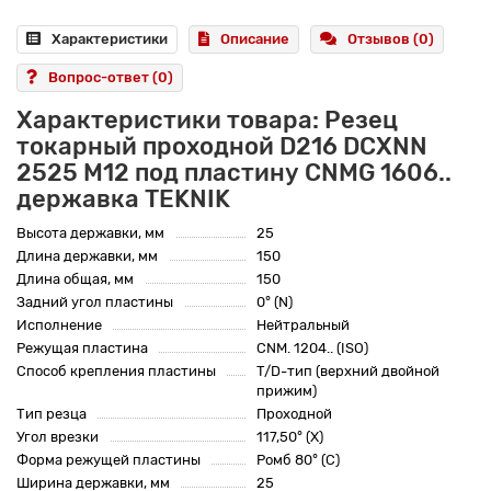
Характеристики
Описание
Отзывов (0)
Вопрос-ответ
(0)
Характеристики товара: Резец
токарный проходной D216 DCXNN
2525 M12 под пластину CNMG 1606..
державка TEKNIK
Высота державки, мм
25
Длина державки, мм
150
Длина общая, мм
150
Задний угол пластины
0° (N)
Исполнение
Нейтральный
Режущая пластина
CNM. 1204.. (ISO)
Способ крепления пластины
T/D-тип (верхний двойной
прижим)
Тип резца
Проходной
Угол врезки
117,50° (X)
Форма режущей пластины
Ромб 80° (C)
Ширина державки, мм
25