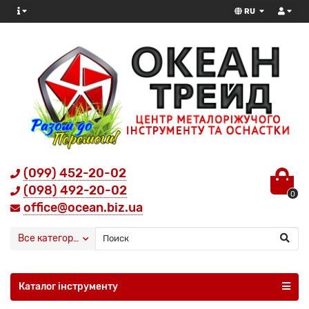
RU
(099) 452-20-02
(098) 492-20-02
0
office@ocean.biz.ua
Все категории
Каталог інструменту