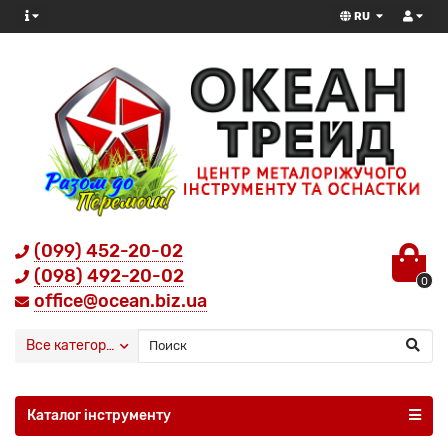
RU
(099) 452-20-02
(098) 492-20-02
0
office@ocean.biz.ua
Все категории
Каталог інструменту