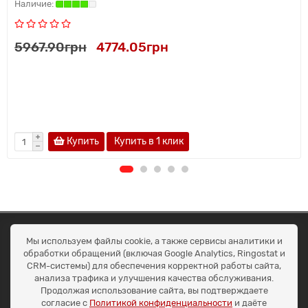
5967.90грн
4774.05грн
Купить
Купить в 1 клик
ОКЕАН ТРЕЙД
Мы используем файлы cookie, а также сервисы аналитики и
Договір публичної оферти
обработки обращений (включая Google Analytics, Ringostat и
Доставка та оплата
CRM-системы) для обеспечения корректной работы сайта,
Наші контакти
анализа трафика и улучшения качества обслуживания.
Умови повернення
Продолжая использование сайта, вы подтверждаете
+38 (099) 452-20-02
согласие с
Политикой конфиденциальности
и даёте