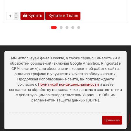
Купить
Купить в 1 клик
ОКЕАН ТРЕЙД
Мы используем файлы cookie, а также сервисы аналитики и
Договір публичної оферти
обработки обращений (включая Google Analytics, Ringostat и
Доставка та оплата
CRM-системы) для обеспечения корректной работы сайта,
Наші контакти
анализа трафика и улучшения качества обслуживания.
Умови повернення
Продолжая использование сайта, вы подтверждаете
+38 (099) 452-20-02
согласие с
Политикой конфиденциальности
и даёте
+38 (098) 492-20-02
согласие на обработку персональных данных в соответствии
office@ocean.biz.ua
с действующим законодательством Украины и Общим
регламентом защиты данных (GDPR).
Принимаю