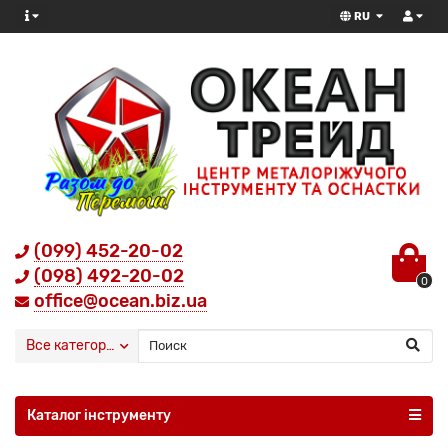
RU
(099) 452-20-02
(098) 492-20-02
0
office@ocean.biz.ua
Все категории
Каталог інструменту