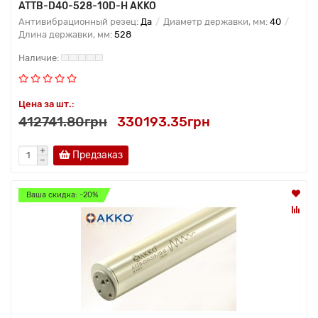
ATTB-D40-528-10D-H AKKO
Антивибрационный резец:
Да
Диаметр державки, мм:
40
Длина державки, мм:
528
Цена за шт.:
412741.80грн
330193.35грн
Предзаказ
Ваша скидка: -20%