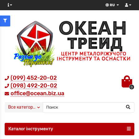
RU
(099) 452-20-02
(098) 492-20-02
0
office@ocean.biz.ua
Все категории
Каталог інструменту