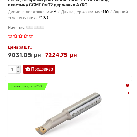
пластину CCMT 0602 державка AKKO
Диаметр державки, мм:
6
Длина державки, мм:
110
Задний
угол пластины:
7° (C)
Цена за шт.:
9031.05грн
7224.75грн
Предзаказ
Ваша скидка: -20%