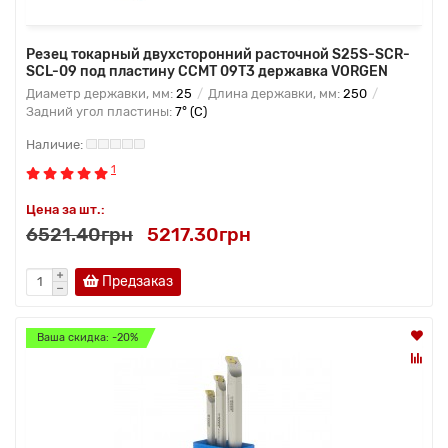
Резец токарный двухсторонний расточной S25S-SCR-
SCL-09 под пластину CCMT 09T3 державка VORGEN
Диаметр державки, мм:
25
Длина державки, мм:
250
Задний угол пластины:
7° (C)
1
Цена за шт.:
6521.40грн
5217.30грн
Предзаказ
Ваша скидка: -20%