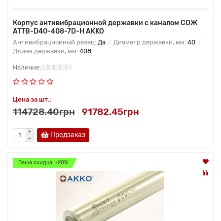
Корпус антивибрационной державки с каналом СОЖ
ATTB-D40-408-7D-H AKKO
Антивибрационный резец:
Да
Диаметр державки, мм:
40
Длина державки, мм:
408
Цена за шт.:
114728.40грн
91782.45грн
Предзаказ
Ваша скидка: -20%