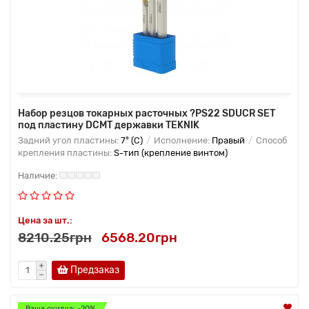
Набор резцов токарных расточных ?PS22 SDUCR SET
под пластину DCMT державки TEKNIK
Задний угол пластины:
7° (C)
Исполнение:
Правый
Способ
крепления пластины:
S-тип (крепление винтом)
Цена за шт.:
8210.25грн
6568.20грн
Предзаказ
Ваша скидка: -20%