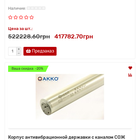
Цена за шт.:
522228.60грн
417782.70грн
Предзаказ
Ваша скидка: -20%
Корпус антивибрационной державки с каналом СОЖ