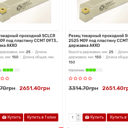
токарный проходной SCLCR
Резец токарный проходной 
09 под пластину CCMT 09T3..
2525 M09 под пластину CCMT 
вка AKKO
державка AKKO
державки, мм:
25
Длина
Высота державки, мм:
25
Длин
и, мм:
150
Длина общая, мм:
державки, мм:
150
Длина общая
150
.70грн
2651.40грн
3314.70грн
2651.40г
Купить
Купить в 1 клик
Купить
Купить в 