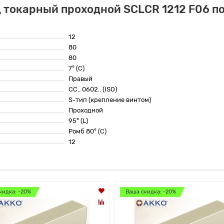
 токарный проходной SCLCR 1212 F06 по
12
80
80
7° (C)
Правый
CC.. 0602.. (ISO)
S-тип (крепление винтом)
Проходной
95° (L)
Ромб 80° (C)
12
кидка: -20%
Ваша скидка: -20%