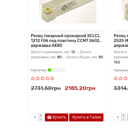
Резец токарный проходной SCLCL
Резец 
1212 F06 под пластину CCMT 0602..
2525 M
державка AKKO
держа
Высота державки, мм:
12
Длина
Высота 
державки, мм:
80
Длина общая, мм:
80
державк
150
2731.50грн
2185.20грн
3314
Купить
Купить в 1 клик