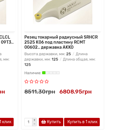
SCLCL
Резец токарный радиусный SRHCR
Резец ток
09T3..
2525 K06 под пластину RCMT
2525 M11 п
00602.. державка AKKO
державка
а
Высота державки, мм:
25
Длина
Высота дер
, мм:
державки, мм:
125
Длина общая, мм:
державки, 
125
150
рн
8511.30грн
6808.95грн
3187.80
1 клик
Купить
Купить в 1 клик