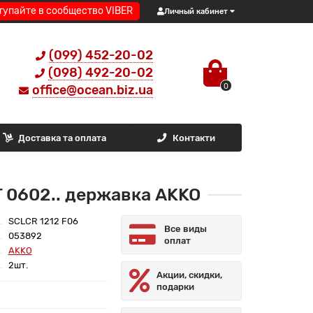
тупайте в сообщество VIBER
Личный кабинет
(099) 452-20-02
(098) 492-20-02
0
office@ocean.biz.ua
Доставка та оплата
Контакти
 0602.. державка AKKO
SCLCR 1212 F06
Все виды
053892
оплат
AKKO
2шт.
Акции, скидки,
подарки