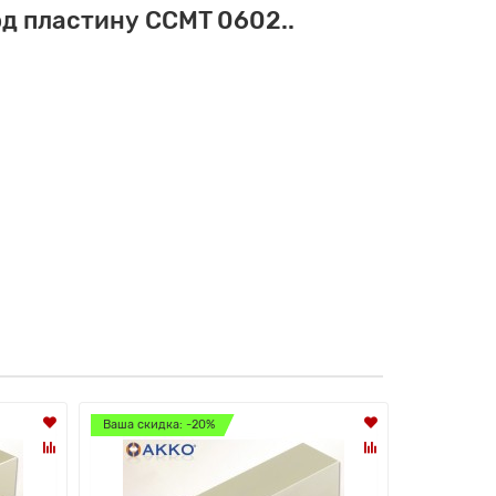
д пластину CCMT 0602..
Ваша скидка: -20%
Ваша скидк