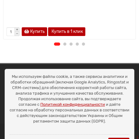
Купить
Купить в 1 клик
ОКЕАН ТРЕЙД
Мы используем файлы cookie, а также сервисы аналитики и
Договір публичної оферти
обработки обращений (включая Google Analytics, Ringostat и
Доставка та оплата
CRM-системы) для обеспечения корректной работы сайта,
Наші контакти
анализа трафика и улучшения качества обслуживания.
Умови повернення
Продолжая использование сайта, вы подтверждаете
+38 (099) 452-20-02
согласие с
Политикой конфиденциальности
и даёте
+38 (098) 492-20-02
согласие на обработку персональных данных в соответствии
office@ocean.biz.ua
с действующим законодательством Украины и Общим
регламентом защиты данных (GDPR).