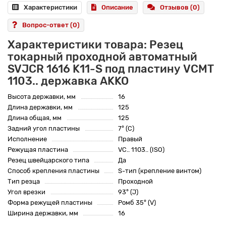
Характеристики
Описание
Отзывов (0)
Вопрос-ответ
(0)
Характеристики товара: Резец
токарный проходной автоматный
SVJCR 1616 K11-S под пластину VCMT
1103.. державка AKKO
Высота державки, мм
16
Длина державки, мм
125
Длина общая, мм
125
Задний угол пластины
7° (C)
Исполнение
Правый
Режущая пластина
VC.. 1103.. (ISO)
Резец швейцарского типа
Да
Способ крепления пластины
S-тип (крепление винтом)
Тип резца
Проходной
Угол врезки
93° (J)
Форма режущей пластины
Ромб 35° (V)
Ширина державки, мм
16