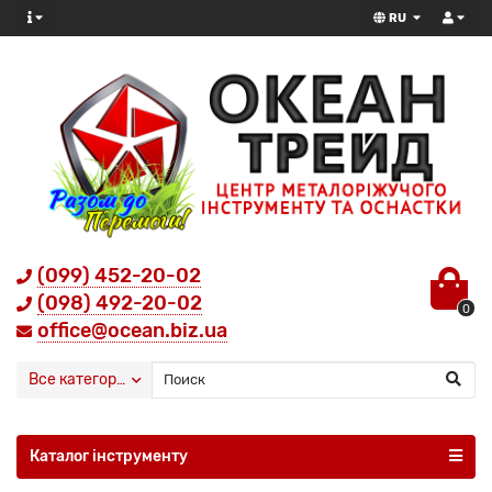
RU
(099) 452-20-02
(098) 492-20-02
0
office@ocean.biz.ua
Все категории
Каталог інструменту