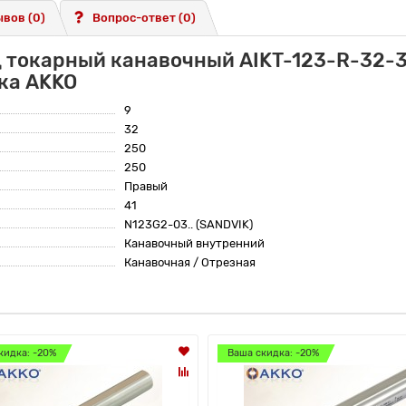
вов (0)
Вопрос-ответ
(0)
ц токарный канавочный AIKT-123-R-32-3
ка AKKO
9
32
250
250
Правый
41
N123G2-03.. (SANDVIK)
Канавочный внутренний
Канавочная / Отрезная
кидка: -20%
Ваша скидка: -20%