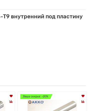
-T9 внутренний под пластину
Ваша скидка: -20%
Ваша скидк