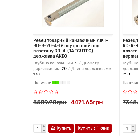
Резец токарный канавочный AIKT-
Резец 
RD-R-20-4-T6 внутренний под
RD-R-3
пластину RD. 4. (TAEGUTEC)
пласти
державка AKKO
держа
Глубина канавки, мм:
6
Диаметр
Глубина
державки, мм:
20
Длина державки, мм:
державк
170
250
5589.90грн
4471.65грн
7345
Купить
Купить в 1 клик