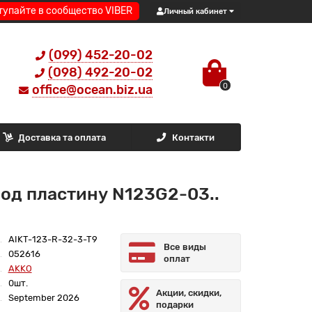
тупайте в сообщество VIBER
Личный кабинет
(099) 452-20-02
(098) 492-20-02
0
office@ocean.biz.ua
Доставка та оплата
Контакти
од пластину N123G2-03..
AIKT-123-R-32-3-T9
Все виды
052616
оплат
AKKO
0шт.
Акции, скидки,
September 2026
подарки