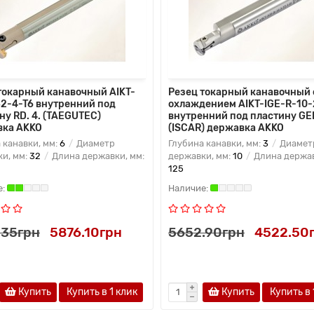
токарный канавочный AIKT-
Резец токарный канавочный 
2-4-T6 внутренний под
охлаждением AIKT-IGE-R-10-
ну RD. 4. (TAEGUTEC)
внутренний под пластину GEP
вка AKKO
(ISCAR) державка AKKO
 канавки, мм:
6
Диаметр
Глубина канавки, мм:
3
Диамет
и, мм:
32
Длина державки, мм:
державки, мм:
10
Длина держав
125
.35грн
5876.10грн
5652.90грн
4522.50
Купить
Купить в 1 клик
Купить
Купить в 