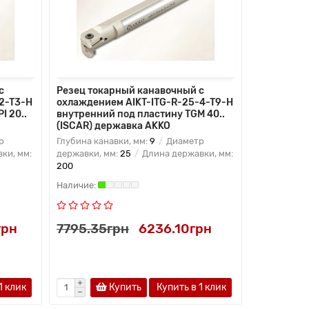
с
Резец токарный канавочный с
Резец ток
2-T3-H
охлаждением AIKT-ITG-R-25-4-T9-H
охлаждени
I 20..
внутренний под пластину TGM 40..
T17.5-H в
(ISCAR) державка AKKO
TGM 6.35 
р
Глубина канавки, мм:
9
Диаметр
Глубина кан
ки, мм:
державки, мм:
25
Длина державки, мм:
державки, 
200
250
грн
7795.35грн
6236.10грн
12212.5
1 клик
Купить
Купить в 1 клик