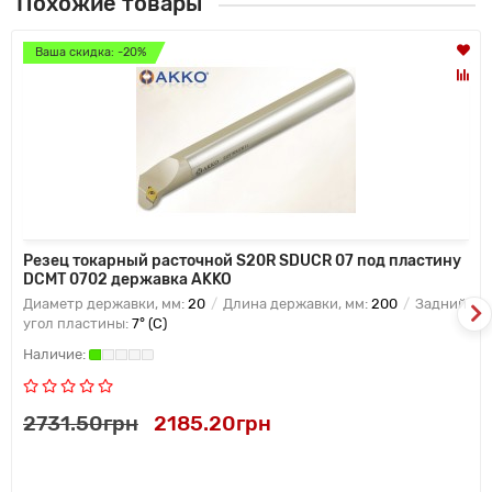
Похожие товары
Ваша скидка: -20%
Резец токарный расточной S20R SDUCR 07 под пластину
DCMT 0702 державка AKKO
Диаметр державки, мм:
20
Длина державки, мм:
200
Задний
угол пластины:
7° (C)
2731.50грн
2185.20грн