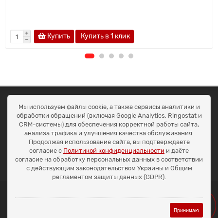
Купить
Купить в 1 клик
ОКЕАН ТРЕЙД
Мы используем файлы cookie, а также сервисы аналитики и
Договір публичної оферти
обработки обращений (включая Google Analytics, Ringostat и
Доставка та оплата
CRM-системы) для обеспечения корректной работы сайта,
Наші контакти
анализа трафика и улучшения качества обслуживания.
Умови повернення
Продолжая использование сайта, вы подтверждаете
+38 (099) 452-20-02
согласие с
Политикой конфиденциальности
и даёте
+38 (098) 492-20-02
согласие на обработку персональных данных в соответствии
office@ocean.biz.ua
с действующим законодательством Украины и Общим
регламентом защиты данных (GDPR).
Принимаю