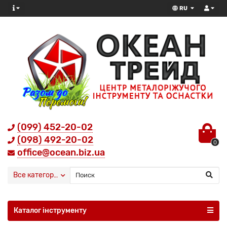
RU
(099) 452-20-02
(098) 492-20-02
0
office@ocean.biz.ua
Все категории
Каталог інструменту