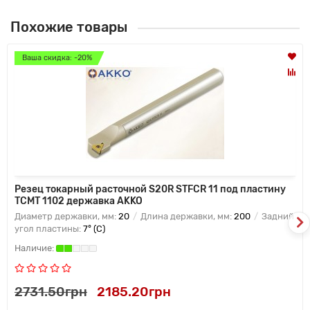
Похожие товары
Ваша скидка: -20%
Резец токарный расточной S20R STFCR 11 под пластину
TCMT 1102 державка AKKO
Диаметр державки, мм:
20
Длина державки, мм:
200
Задний
угол пластины:
7° (C)
2731.50грн
2185.20грн