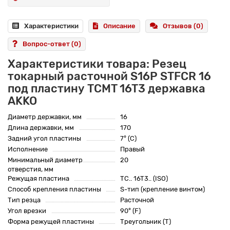
Характеристики
Описание
Отзывов (0)
Вопрос-ответ
(0)
Характеристики товара: Резец
токарный расточной S16P STFCR 16
под пластину TCMT 16T3 державка
AKKO
Диаметр державки, мм
16
Длина державки, мм
170
Задний угол пластины
7° (C)
Исполнение
Правый
Минимальный диаметр
20
отверстия, мм
Режущая пластина
TC.. 16T3.. (ISO)
Способ крепления пластины
S-тип (крепление винтом)
Тип резца
Расточной
Угол врезки
90° (F)
Форма режущей пластины
Треугольник (T)