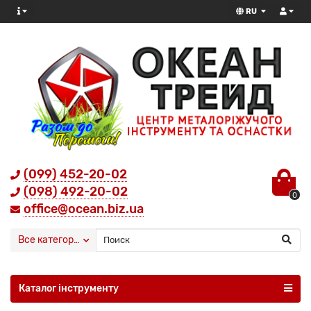
RU
(099) 452-20-02
(098) 492-20-02
0
office@ocean.biz.ua
Все категории
Каталог інструменту