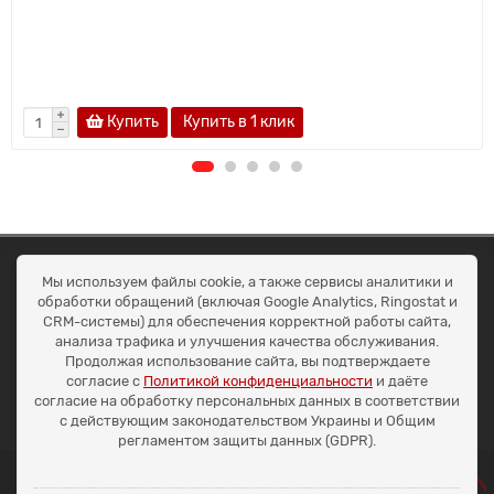
Купить
Купить в 1 клик
ОКЕАН ТРЕЙД
Мы используем файлы cookie, а также сервисы аналитики и
Договір публичної оферти
обработки обращений (включая Google Analytics, Ringostat и
Доставка та оплата
CRM-системы) для обеспечения корректной работы сайта,
Наші контакти
анализа трафика и улучшения качества обслуживания.
Умови повернення
Продолжая использование сайта, вы подтверждаете
+38 (099) 452-20-02
согласие с
Политикой конфиденциальности
и даёте
+38 (098) 492-20-02
согласие на обработку персональных данных в соответствии
office@ocean.biz.ua
с действующим законодательством Украины и Общим
регламентом защиты данных (GDPR).