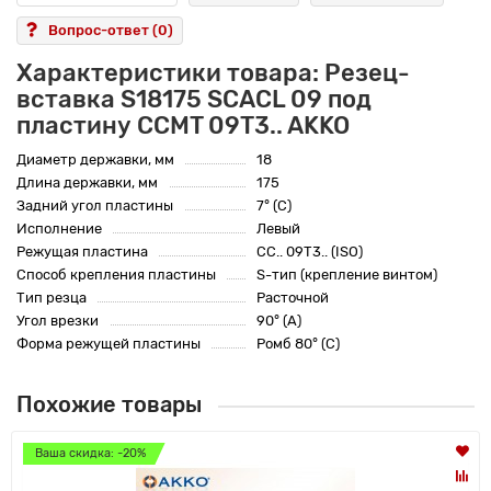
Вопрос-ответ
(0)
Характеристики товара: Резец-
вставка S18175 SCACL 09 под
пластину CCMT 09T3.. AKKO
Диаметр державки, мм
18
Длина державки, мм
175
Задний угол пластины
7° (C)
Исполнение
Левый
Режущая пластина
CC.. 09T3.. (ISO)
Способ крепления пластины
S-тип (крепление винтом)
Тип резца
Расточной
Угол врезки
90° (A)
Форма режущей пластины
Ромб 80° (C)
Похожие товары
Ваша скидка: -20%