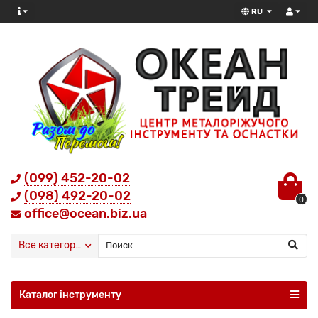
RU
(099) 452-20-02
(098) 492-20-02
0
office@ocean.biz.ua
Все категории
Каталог інструменту