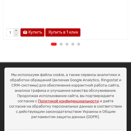
Купить
Купить в 1 клик
ОКЕАН ТРЕЙД
Мы используем файлы cookie, а также сервисы аналитики и
Договір публичної оферти
обработки обращений (включая Google Analytics, Ringostat и
Доставка та оплата
CRM-системы) для обеспечения корректной работы сайта,
Наші контакти
анализа трафика и улучшения качества обслуживания.
Умови повернення
Продолжая использование сайта, вы подтверждаете
+38 (099) 452-20-02
согласие с
Политикой конфиденциальности
и даёте
+38 (098) 492-20-02
согласие на обработку персональных данных в соответствии
office@ocean.biz.ua
с действующим законодательством Украины и Общим
регламентом защиты данных (GDPR).