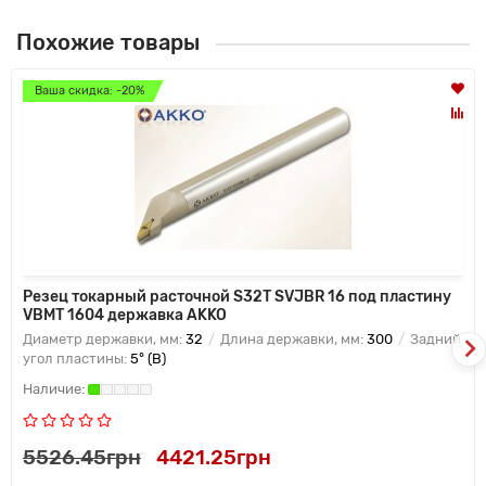
Похожие товары
Ваша скидка: -20%
Резец токарный расточной S32T SVJBR 16 под пластину
VBMT 1604 державка AKKO
Диаметр державки, мм:
32
Длина державки, мм:
300
Задний
угол пластины:
5° (B)
5526.45грн
4421.25грн