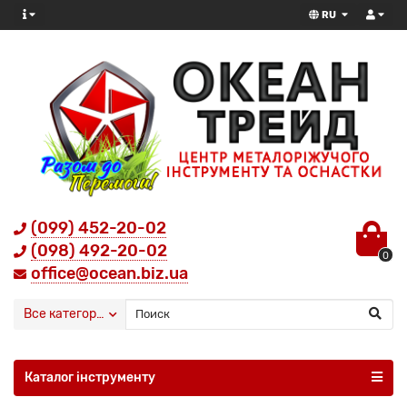
RU
(099) 452-20-02
(098) 492-20-02
0
office@ocean.biz.ua
Все категории
Каталог інструменту