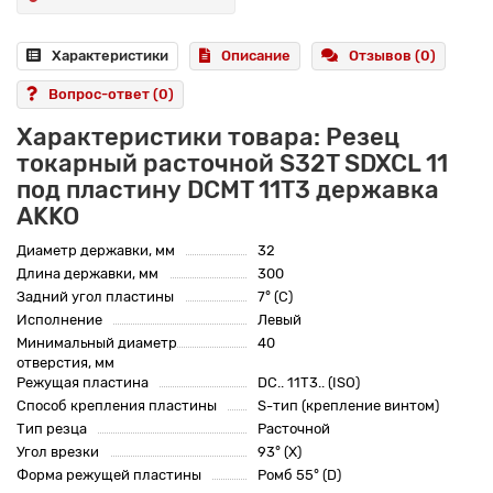
Характеристики
Описание
Отзывов (0)
Вопрос-ответ
(0)
Характеристики товара: Резец
токарный расточной S32T SDXCL 11
под пластину DCMT 11T3 державка
AKKO
Диаметр державки, мм
32
Длина державки, мм
300
Задний угол пластины
7° (C)
Исполнение
Левый
Минимальный диаметр
40
отверстия, мм
Режущая пластина
DC.. 11T3.. (ISO)
Способ крепления пластины
S-тип (крепление винтом)
Тип резца
Расточной
Угол врезки
93° (X)
Форма режущей пластины
Ромб 55° (D)