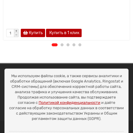
Купить
Купить в 1 клик
ОКЕАН ТРЕЙД
Мы используем файлы cookie, а также сервисы аналитики и
Договір публичної оферти
обработки обращений (включая Google Analytics, Ringostat и
Доставка та оплата
CRM-системы) для обеспечения корректной работы сайта,
Наші контакти
анализа трафика и улучшения качества обслуживания.
Умови повернення
Продолжая использование сайта, вы подтверждаете
+38 (099) 452-20-02
согласие с
Политикой конфиденциальности
и даёте
+38 (098) 492-20-02
согласие на обработку персональных данных в соответствии
office@ocean.biz.ua
с действующим законодательством Украины и Общим
регламентом защиты данных (GDPR).