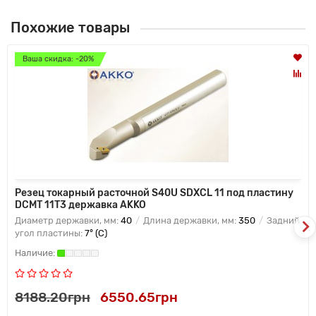
Похожие товары
Ваша скидка: -20%
Резец токарный расточной S40U SDXCL 11 под пластину
DCMT 11T3 державка AKKO
Диаметр державки, мм:
40
Длина державки, мм:
350
Задний
угол пластины:
7° (C)
8188.20грн
6550.65грн