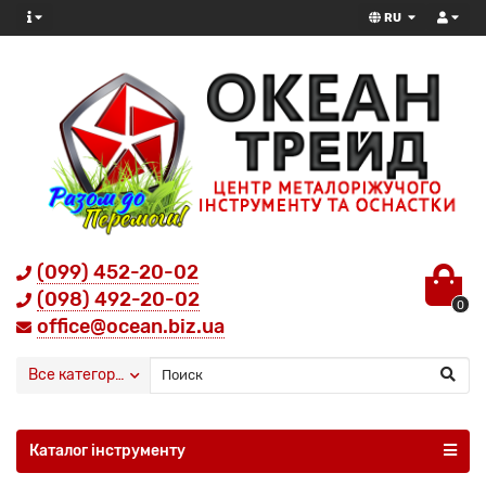
RU
(099) 452-20-02
(098) 492-20-02
0
office@ocean.biz.ua
Все категории
Каталог інструменту