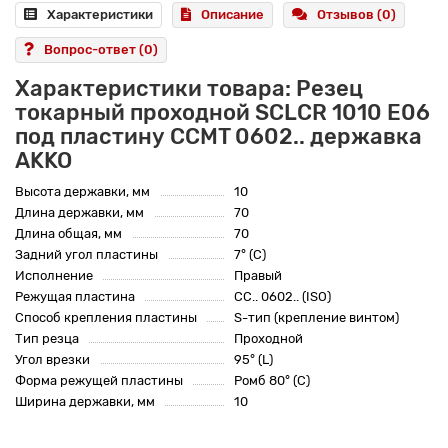
Характеристики
Описание
Отзывов (0)
Вопрос-ответ
(0)
Характеристики товара: Резец
токарный проходной SCLCR 1010 E06
под пластину CCMT 0602.. державка
AKKO
Высота державки, мм
10
Длина державки, мм
70
Длина общая, мм
70
Задний угол пластины
7° (C)
Исполнение
Правый
Режущая пластина
CC.. 0602.. (ISO)
Способ крепления пластины
S-тип (крепление винтом)
Тип резца
Проходной
Угол врезки
95° (L)
Форма режущей пластины
Ромб 80° (C)
Ширина державки, мм
10