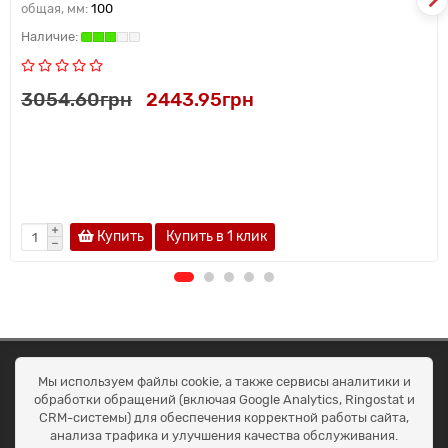
общая, мм:
100
3054.60грн
2443.95грн
Купить
Купить в 1 клик
ОКЕАН ТРЕЙД
Мы используем файлы cookie, а также сервисы аналитики и
Договір публичної оферти
обработки обращений (включая Google Analytics, Ringostat и
Доставка та оплата
CRM-системы) для обеспечения корректной работы сайта,
Наші контакти
анализа трафика и улучшения качества обслуживания.
Умови повернення