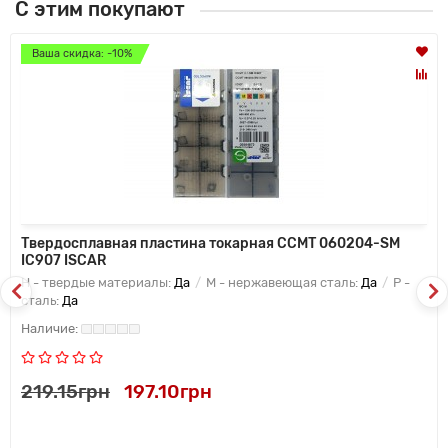
С этим покупают
Ваша скидка: -10%
Твердосплавная пластина токарная CCMT 060204-SM
IC907 ISCAR
H - твердые материалы:
Да
M - нержавеющая сталь:
Да
P -
сталь:
Да
219.15грн
197.10грн