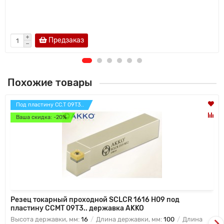
Предзаказ
Похожие товары
Под пластину CC.T 09T3..
Ваша скидка: -20%
Резец токарный проходной SCLCR 1616 H09 под
пластину CCMT 09T3.. державка AKKO
Высота державки, мм:
16
Длина державки, мм:
100
Длина