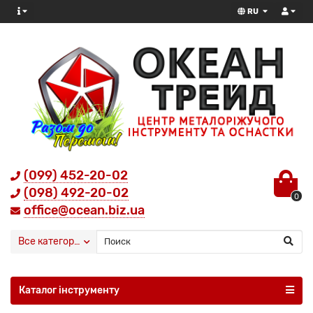
RU
(099) 452-20-02
(098) 492-20-02
0
office@ocean.biz.ua
Все категории
Каталог інструменту