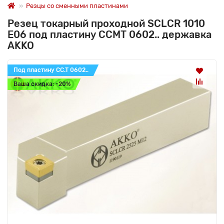
Резцы со сменными пластинами
Резец токарный проходной SCLCR 1010
E06 под пластину CCMT 0602.. державка
AKKO
Под пластину CC.T 0602..
Ваша скидка: -20%