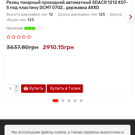
Резец токарный проходной автоматный SDACR 1212 K07-
S под пластину DCMT 0702.. державка AKKO
Высота державки, мм:
12
Длина державки, мм:
125
Длина
общая, мм:
125
3637.80грн
2910.15грн
Купить
Купить в 1 клик
ОКЕАН ТРЕЙД
Мы используем файлы cookie, а также сервисы аналитики и
Договір публичної оферти