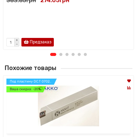
383.85грн
274.05грн
Предзаказ
Похожие товары
Под пластину DC.T 0702..
Ваша скидка: -20%