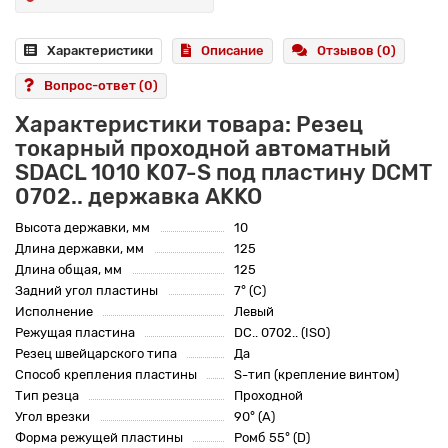
Характеристики
Описание
Отзывов (0)
Вопрос-ответ
(0)
Характеристики товара: Резец
токарный проходной автоматный
SDACL 1010 K07-S под пластину DCMT
0702.. державка AKKO
Высота державки, мм
10
Длина державки, мм
125
Длина общая, мм
125
Задний угол пластины
7° (C)
Исполнение
Левый
Режущая пластина
DC.. 0702.. (ISO)
Резец швейцарского типа
Да
Способ крепления пластины
S-тип (крепление винтом)
Тип резца
Проходной
Угол врезки
90° (A)
Форма режущей пластины
Ромб 55° (D)