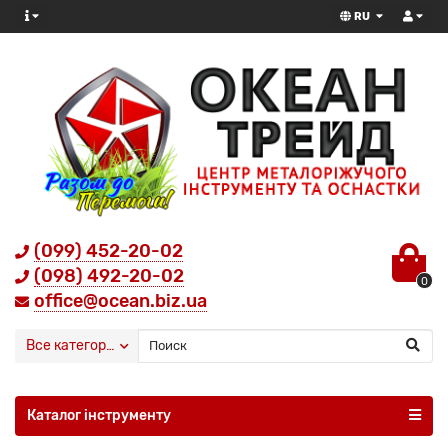
RU
(099) 452-20-02
(098) 492-20-02
0
office@ocean.biz.ua
Все категории
Каталог інструменту