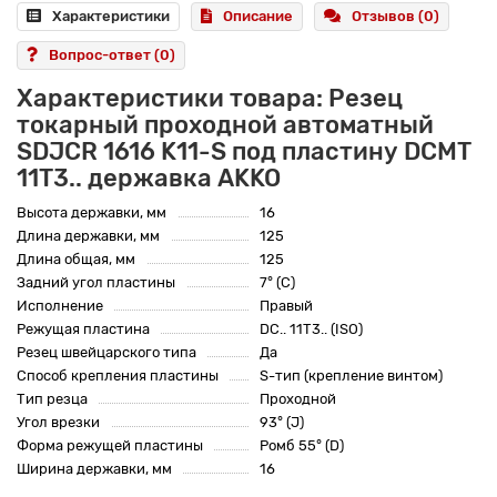
Характеристики
Описание
Отзывов (0)
Вопрос-ответ
(0)
Характеристики товара: Резец
токарный проходной автоматный
SDJCR 1616 K11-S под пластину DCMT
11T3.. державка AKKO
Высота державки, мм
16
Длина державки, мм
125
Длина общая, мм
125
Задний угол пластины
7° (C)
Исполнение
Правый
Режущая пластина
DC.. 11T3.. (ISO)
Резец швейцарского типа
Да
Способ крепления пластины
S-тип (крепление винтом)
Тип резца
Проходной
Угол врезки
93° (J)
Форма режущей пластины
Ромб 55° (D)
Ширина державки, мм
16