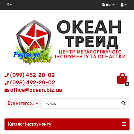
RU
(099) 452-20-02
(098) 492-20-02
0
office@ocean.biz.ua
Все категории
Каталог інструменту