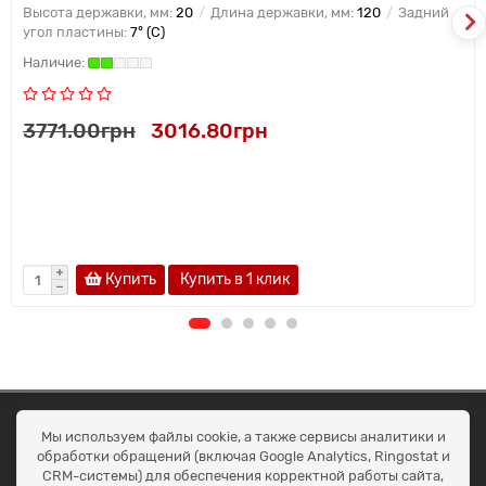
Высота державки, мм:
20
Длина державки, мм:
120
Задний
угол пластины:
7° (C)
3771.00грн
3016.80грн
Купить
Купить в 1 клик
ОКЕАН ТРЕЙД
Мы используем файлы cookie, а также сервисы аналитики и
Договір публичної оферти
обработки обращений (включая Google Analytics, Ringostat и
Доставка та оплата
CRM-системы) для обеспечения корректной работы сайта,
Наші контакти