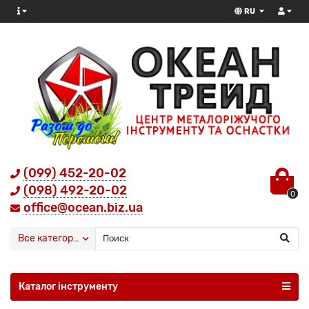
RU
(099) 452-20-02
(098) 492-20-02
0
office@ocean.biz.ua
Все категории
Каталог інструменту