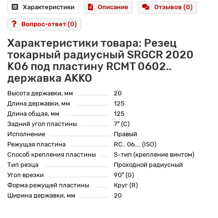
Характеристики
Описание
Отзывов (0)
Вопрос-ответ
(0)
Характеристики товара: Резец
токарный радиусный SRGCR 2020
K06 под пластину RCMT 0602..
державка AKKO
Высота державки, мм
20
Длина державки, мм
125
Длина общая, мм
125
Задний угол пластины
7° (C)
Исполнение
Правый
Режущая пластина
RC.. 06.... (ISO)
Способ крепления пластины
S-тип (крепление винтом)
Тип резца
Проходной радиусный
Угол врезки
90° (G)
Форма режущей пластины
Круг (R)
Ширина державки, мм
20