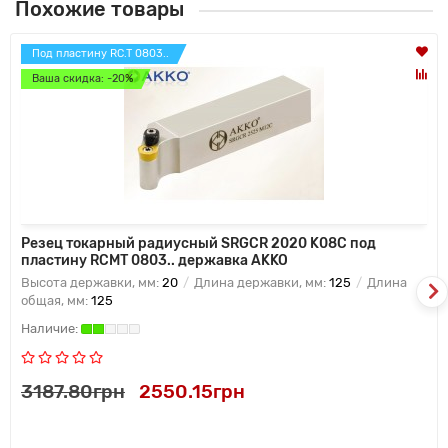
Похожие товары
Под пластину RC.T 0803..
Ваша скидка: -20%
Резец токарный радиусный SRGCR 2020 K08C под
пластину RCMT 0803.. державка AKKO
Высота державки, мм:
20
Длина державки, мм:
125
Длина
общая, мм:
125
3187.80грн
2550.15грн