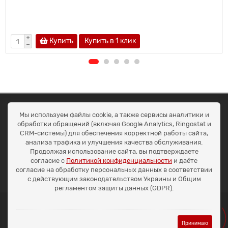
Купить
Купить в 1 клик
ОКЕАН ТРЕЙД
Мы используем файлы cookie, а также сервисы аналитики и
Договір публичної оферти
обработки обращений (включая Google Analytics, Ringostat и
Доставка та оплата
CRM-системы) для обеспечения корректной работы сайта,
Наші контакти
анализа трафика и улучшения качества обслуживания.
Умови повернення
Продолжая использование сайта, вы подтверждаете
+38 (099) 452-20-02
согласие с
Политикой конфиденциальности
и даёте
+38 (098) 492-20-02
согласие на обработку персональных данных в соответствии
office@ocean.biz.ua
с действующим законодательством Украины и Общим
регламентом защиты данных (GDPR).
Принимаю