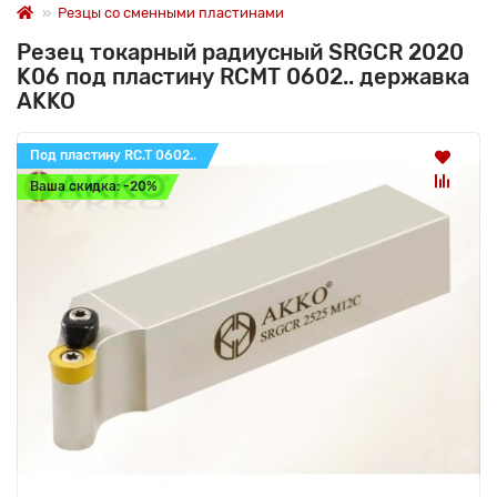
Резцы со сменными пластинами
Резец токарный радиусный SRGCR 2020
K06 под пластину RCMT 0602.. державка
AKKO
Под пластину RC.T 0602..
Ваша скидка: -20%