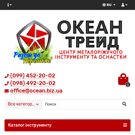
RU
(099) 452-20-02
(098) 492-20-02
0
office@ocean.biz.ua
Все категории
Каталог інструменту