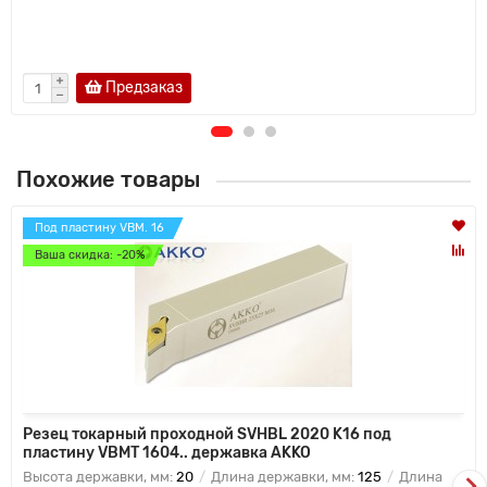
Предзаказ
Похожие товары
Под пластину VBM. 16
Ваша скидка: -20%
Резец токарный проходной SVHBL 2020 K16 под
пластину VBMT 1604.. державка AKKO
Высота державки, мм:
20
Длина державки, мм:
125
Длина