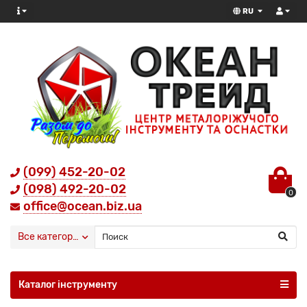
RU
(099) 452-20-02
(098) 492-20-02
0
office@ocean.biz.ua
Все категории
Каталог інструменту