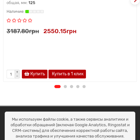
общая, мм:
125
3187.80грн
2550.15грн
Купить
Купить в 1 клик
ОКЕАН ТРЕЙД
Мы используем файлы cookie, а также сервисы аналитики и
Договір публичної оферти
обработки обращений (включая Google Analytics, Ringostat и
Доставка та оплата
CRM-системы) для обеспечения корректной работы сайта,
Наші контакти
анализа трафика и улучшения качества обслуживания.
Умови повернення