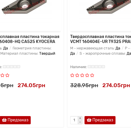
сплавная пластина токарная
Твердосплавная пластина то
160408-HQ CA525 KYOCERA
VCMT 160404E-UR T9325 PR
ь:
Да
Геометрия пластины:
M - нержавеющая сталь:
Да
P -
Материал пластины:
Твердый
Да
S - жаропрочные сплавы:
Д
95грн
274.05грн
328.95грн
274.05грн
Предзаказ
Предзаказ