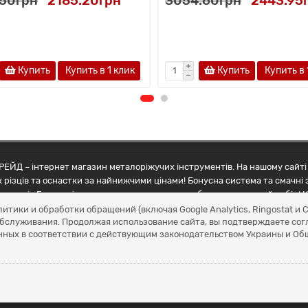
.50грн
2185.20грн
3054.60грн
2443.95
Купить
Купить в 1 клик
Купить
Купить в 
ЕЙД – інтернет магазин металоріжучих інструментів. На нашому сайті 
 різців та оснастки за найнижчими цінами! Бонусна система та смачні 
ртнерів Грамотні менеджери допоможуть зробити правильний вибір! К
литики и обработки обращений (включая Google Analytics, Ringostat 
обслуживания. Продолжая использование сайта, вы подтверждаете сог
нных в соответствии с действующим законодательством Украины и О