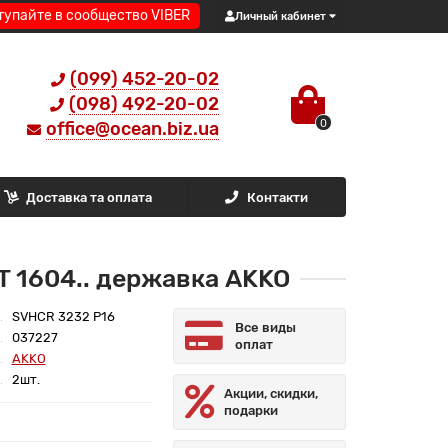
тупайте в сообщество VIBER
Личный кабинет
(099) 452-20-02
(098) 492-20-02
0
office@ocean.biz.ua
Доставка та оплата
Контакти
 1604.. державка AKKO
SVHCR 3232 P16
Все виды
037227
оплат
AKKO
2шт.
Акции, скидки,
подарки