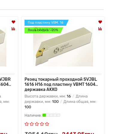
Под пластину VBM. 16
Под пластин
Ваша скидка: -20%
Ваша скидк
SVJBR
Резец токарный проходной SVJBL
Резец ток
604..
1616 H16 под пластину VBMT 1604..
2020 K11 п
державка AKKO
державка
а
Высота державки, мм:
16
Длина
Высота дер
, мм:
державки, мм:
100
Длина общая, мм:
державки, 
100
125