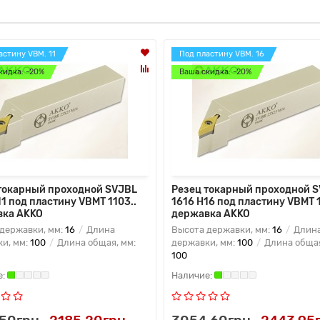
астину VBM. 11
Под пластину VBM. 16
кидка: -20%
Ваша скидка: -20%
токарный проходной SVJBL
Резец токарный проходной 
11 под пластину VBMT 1103..
1616 H16 под пластину VBMT 1
вка AKKO
державка AKKO
державки, мм:
16
Длина
Высота державки, мм:
16
Длин
и, мм:
100
Длина общая, мм:
державки, мм:
100
Длина общая
100