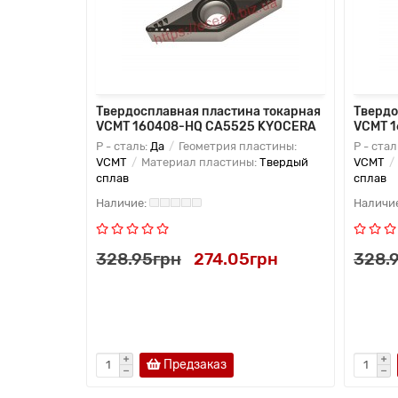
Твердосплавная пластина токарная
Твердо
VCMT 160408-HQ CA5525 KYOCERA
VCMT 
P - сталь:
Да
Геометрия пластины:
P - стал
VCMT
Материал пластины:
Твердый
VCMT
сплав
сплав
328.95грн
274.05грн
328.
Предзаказ