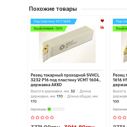
Похожие товары
Под пластину VC.T 1604..
Под пл
Ваша скидка: -20%
Ваша с
Резец токарный проходной SVHCL
Резец 
3232 P16 под пластину VCMT 1604..
1616 H
державка AKKO
держа
Высота державки, мм:
32
Длина
Высота 
державки, мм:
170
Длина общая, мм:
державк
170
100