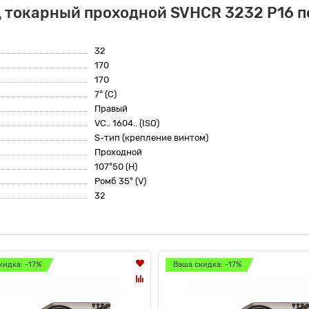
 токарный проходной SVHCR 3232 P16 по
32
170
170
7° (C)
Правый
VC.. 1604.. (ISO)
S-тип (крепление винтом)
Проходной
107°50 (H)
Ромб 35° (V)
32
кидка: -17%
Ваша скидка: -17%