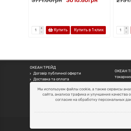
3771.00грн
3016.80грн
2731
Купить
Купить в 1 клик
ОКЕАН ТРЕЙД
ОКЕАН ТР
Договір публичної оферти
токарних
Доставка та оплата
наших па
Наші контакти
Мы используем файлы cookie, а также сервисы ана
Умови повернення
сайта, анализа трафика и улучшения качества 
+38 (099) 452-20-02
согласие на обработку персональных да
+38 (098) 492-20-02
office@ocean.biz.ua