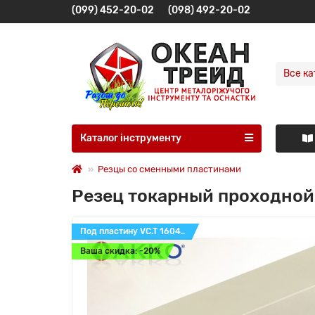
(099) 452-20-02
(098) 492-20-02
Все ка
Каталог інструменту
Резцы со сменными пластинами
Резец токарный проходной
Под пластину VC.T 1604..
Ваша скидка: -20%