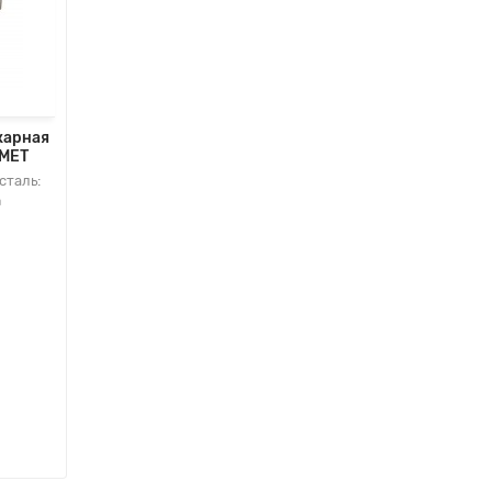
карная
AMET
 сталь:
а