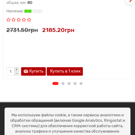
общая, мм:
80
2731.50грн
2185.20грн
Купить
Купить в 1 клик
ОКЕАН ТРЕЙД
Мы используем файлы cookie, а также сервисы аналитики и
Договір публичної оферти
обработки обращений (включая Google Analytics, Ringostat и
Доставка та оплата
CRM-системы) для обеспечения корректной работы сайта,
Наші контакти
анализа трафика и улучшения качества обслуживания.
Умови повернення