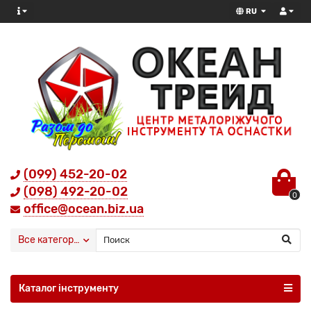
RU
(099) 452-20-02
(098) 492-20-02
0
office@ocean.biz.ua
Все категории
Каталог інструменту