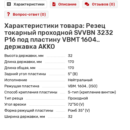
Характеристики
Описание
Отзывов (0)
Вопрос-ответ
(0)
Характеристики товара: Резец
токарный проходной SVVBN 3232
P16 под пластину VBMT 1604..
державка AKKO
Высота державки, мм
32
Длина державки, мм
170
Длина общая, мм
170
Задний угол пластины
5° (B)
Исполнение
Нейтральный
Режущая пластина
VBM. 1604.. (ISO)
Способ крепления пластины
S-тип (крепление винтом)
Тип резца
Проходной
Угол врезки
72°50 (V)
Форма режущей пластины
Ромб 35° (V)
Ширина державки, мм
32