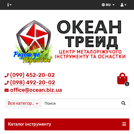
RU
(099) 452-20-02
(098) 492-20-02
0
office@ocean.biz.ua
Все категории
Каталог інструменту