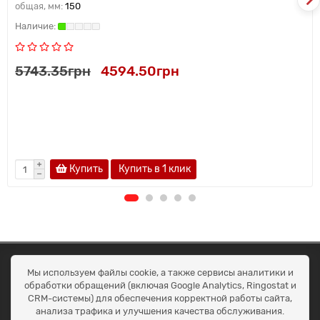
общая, мм:
150
5743.35грн
4594.50грн
Купить
Купить в 1 клик
ОКЕАН ТРЕЙД
Мы используем файлы cookie, а также сервисы аналитики и
Договір публичної оферти
обработки обращений (включая Google Analytics, Ringostat и
Доставка та оплата
CRM-системы) для обеспечения корректной работы сайта,
Наші контакти
анализа трафика и улучшения качества обслуживания.
Умови повернення