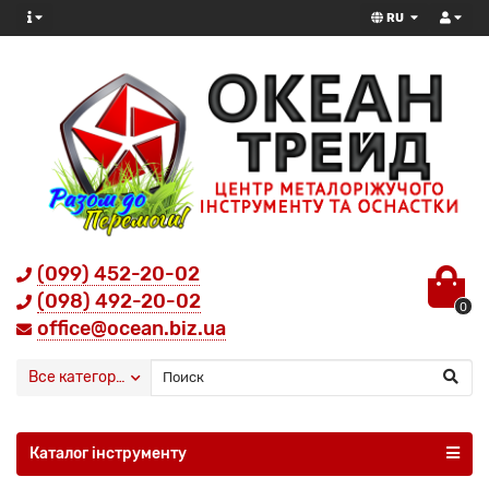
RU
(099) 452-20-02
(098) 492-20-02
0
office@ocean.biz.ua
Все категории
Каталог інструменту