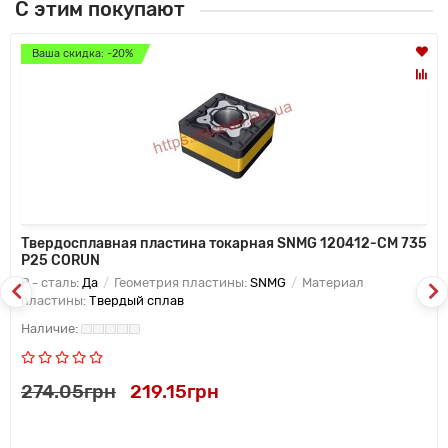
С этим покупают
Ваша скидка: -20%
Твердосплавная пластина токарная SNMG 120412-CM 735
P25 CORUN
P - сталь:
Да
Геометрия пластины:
SNMG
Материал
пластины:
Твердый сплав
274.05грн
219.15грн