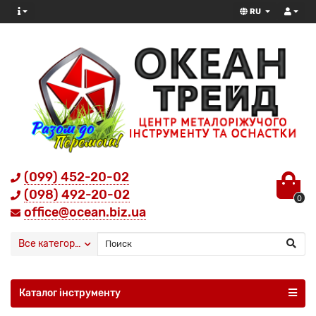
RU
(099) 452-20-02
(098) 492-20-02
0
office@ocean.biz.ua
Все категории
Каталог інструменту