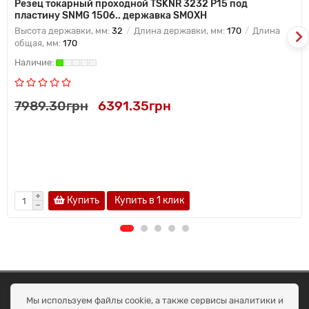
Резец токарный проходной TSKNR 3232 P15 под
пластину SNMG 1506.. державка SMOXH
Высота державки, мм:
32
Длина державки, мм:
170
Длина
общая, мм:
170
7989.30грн
6391.35грн
Купить
Купить в 1 клик
ОКЕАН ТРЕЙД
Мы используем файлы cookie, а также сервисы аналитики и
Договір публичної оферти