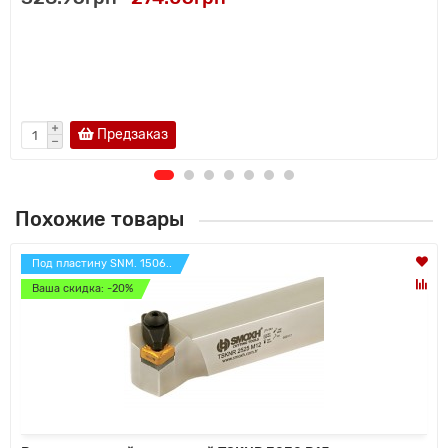
Предзаказ
Похожие товары
Под пластину SNM. 1506..
Ваша скидка: -20%