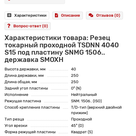
Характеристики
Описание
Отзывов (0)
Вопрос-ответ
(0)
Характеристики товара: Резец
токарный проходной TSDNN 4040
S15 под пластину SNMG 1506..
державка SMOXH
Высота державки, мм
40
Длина державки, мм
250
Длина общая, мм
250
Задний угол пластины
0° (N)
Исполнение
Нейтральный
Режущая пластина
SNM. 1506.. (ISO)
Способ крепления пластины
T/D-тип (верхний двойной
прижим)
Тип резца
Проходной
Угол врезки
45° (D)
Форма режущей пластины
Квадрат (S)