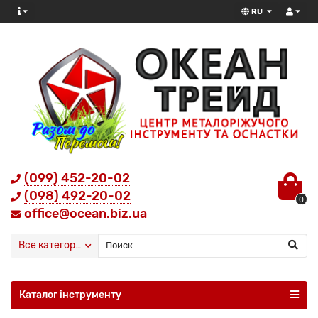
RU
(099) 452-20-02
(098) 492-20-02
0
office@ocean.biz.ua
Все категории
Каталог інструменту