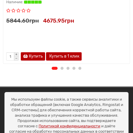
5844.60грн
4675.95грн
Купить
Купить в 1 клик
ОКЕАН ТРЕЙД
Мы используем файлы cookie, а также сервисы аналитики и
Договір публичної оферти
обработки обращений (включая Google Analytics, Ringostat и
Доставка та оплата
CRM-системы) для обеспечения корректной работы сайта,
Наші контакти
анализа трафика и улучшения качества обслуживания.
Умови повернення
Продолжая использование сайта, вы подтверждаете
+38 (099) 452-20-02
согласие с
Политикой конфиденциальности
и даёте
+38 (098) 492-20-02
согласие на обработку персональных данных в соответствии