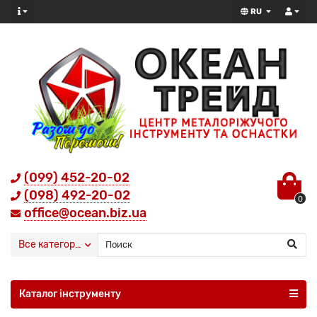
RU
(099) 452-20-02
(098) 492-20-02
0
office@ocean.biz.ua
Все категории
Каталог інструменту