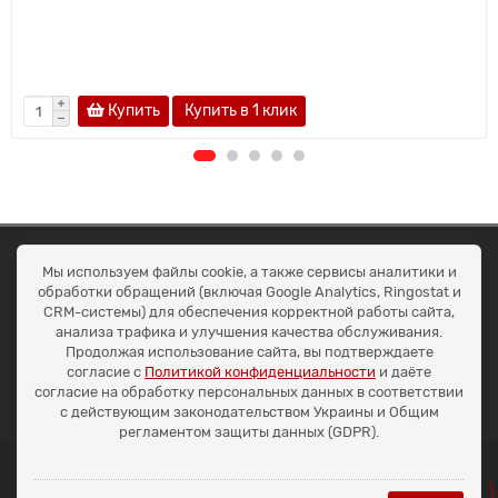
Купить
Купить в 1 клик
ОКЕАН ТРЕЙД
Мы используем файлы cookie, а также сервисы аналитики и
Договір публичної оферти
обработки обращений (включая Google Analytics, Ringostat и
Доставка та оплата
CRM-системы) для обеспечения корректной работы сайта,
Наші контакти
анализа трафика и улучшения качества обслуживания.
Умови повернення
Продолжая использование сайта, вы подтверждаете
+38 (099) 452-20-02
согласие с
Политикой конфиденциальности
и даёте
+38 (098) 492-20-02
согласие на обработку персональных данных в соответствии
office@ocean.biz.ua
с действующим законодательством Украины и Общим
регламентом защиты данных (GDPR).