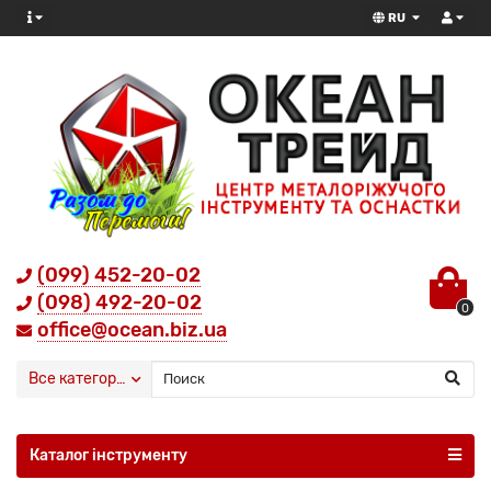
RU
(099) 452-20-02
(098) 492-20-02
0
office@ocean.biz.ua
Все категории
Каталог інструменту