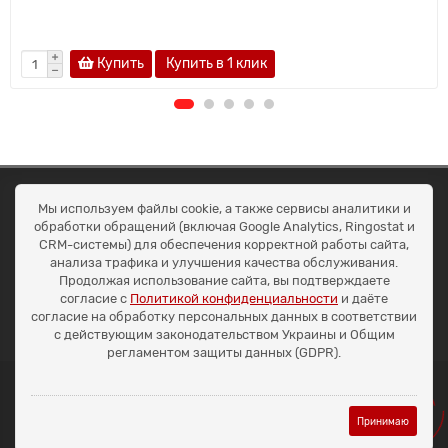
Купить
Купить в 1 клик
ОКЕАН ТРЕЙД
Мы используем файлы cookie, а также сервисы аналитики и
Договір публичної оферти
обработки обращений (включая Google Analytics, Ringostat и
Доставка та оплата
CRM-системы) для обеспечения корректной работы сайта,
Наші контакти
анализа трафика и улучшения качества обслуживания.
Умови повернення
Продолжая использование сайта, вы подтверждаете
+38 (099) 452-20-02
согласие с
Политикой конфиденциальности
и даёте
+38 (098) 492-20-02
согласие на обработку персональных данных в соответствии
office@ocean.biz.ua
с действующим законодательством Украины и Общим
регламентом защиты данных (GDPR).
Принимаю