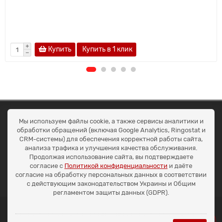
Купить
Купить в 1 клик
ОКЕАН ТРЕЙД
Мы используем файлы cookie, а также сервисы аналитики и
Договір публичної оферти
обработки обращений (включая Google Analytics, Ringostat и
Доставка та оплата
CRM-системы) для обеспечения корректной работы сайта,
Наші контакти
анализа трафика и улучшения качества обслуживания.
Умови повернення
Продолжая использование сайта, вы подтверждаете
+38 (099) 452-20-02
согласие с
Политикой конфиденциальности
и даёте
+38 (098) 492-20-02
согласие на обработку персональных данных в соответствии
office@ocean.biz.ua
с действующим законодательством Украины и Общим
регламентом защиты данных (GDPR).