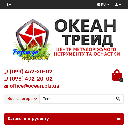
RU
(099) 452-20-02
(098) 492-20-02
0
office@ocean.biz.ua
Все категории
Каталог інструменту