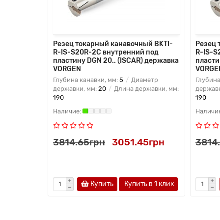
Резец токарный канавочный BKTI-
Резец 
R-IS-S20R-2C внутренний под
R-IS-S
пластину DGN 20.. (ISCAR) державка
пласти
VORGEN
VORGE
Глубина канавки, мм:
5
Диаметр
Глубина
державки, мм:
20
Длина державки, мм:
державк
190
190
3814.65грн
3051.45грн
3814
Купить
Купить в 1 клик