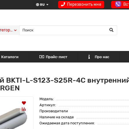
Перезвонить мне
Вс
RU
тегории
Каталоги
Прайс-лист
Про нас
й BKTI-L-S123-S25R-4C внутренний
ORGEN
Модель:
Артикул:
Производители
Наличие на складе
Ожидаемая дата поступления: