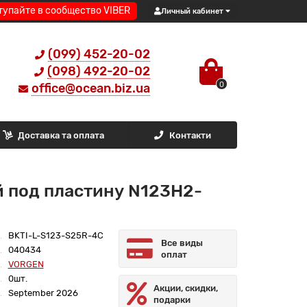
тупайте в сообщество VIBER
Личный кабинет
(099) 452-20-02
(098) 492-20-02
0
office@ocean.biz.ua
Доставка та оплата
Контакти
 под пластину N123H2-
BKTI-L-S123-S25R-4C
Все виды
040434
оплат
VORGEN
0шт.
Акции, скидки,
September 2026
подарки