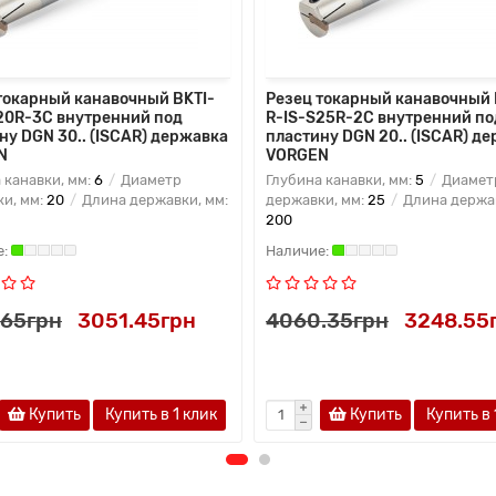
токарный канавочный BKTI-
Резец токарный канавочный 
20R-3C внутренний под
R-IS-S25R-2C внутренний по
ну DGN 30.. (ISCAR) державка
пластину DGN 20.. (ISCAR) д
N
VORGEN
 канавки, мм:
6
Диаметр
Глубина канавки, мм:
5
Диамет
и, мм:
20
Длина державки, мм:
державки, мм:
25
Длина держав
200
.65грн
3051.45грн
4060.35грн
3248.55
Купить
Купить в 1 клик
Купить
Купить в 