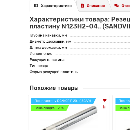
Характеристики
Описание
Отзы
Характеристики товара: Резе
пластину N123H2-04.. (SANDV
Глубина канавки, мм
Диаметр державки, мм
Длина державки, мм
Исполнение
Режущая пластина
Тип резца
Форма режущей пластины
Похожие товары
Под пластину DGN/GRIP 20.. (ISCAR)
Под пл
Ваша скидка: -20%
Ваша с