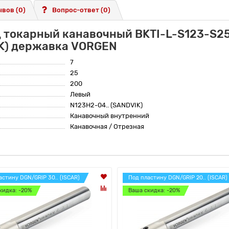
вов (0)
Вопрос-ответ
(0)
ц токарный канавочный BKTI-L-S123-S2
IK) державка VORGEN
7
25
200
Левый
N123H2-04.. (SANDVIK)
Канавочный внутренний
Канавочная / Отрезная
астину DGN/GRIP 30.. (ISCAR)
Под пластину DGN/GRIP 20.. (ISCAR)
кидка: -20%
Ваша скидка: -20%