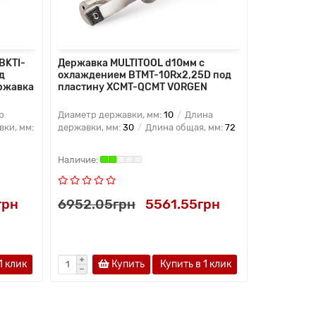
BKTI-
Державка MULTITOOL d10мм с
Державка 
д
охлаждением BTMT-10Rx2,25D под
охлаждени
ержавка
пластину XCMT-QCMT VORGEN
пластину
р
Диаметр державки, мм:
10
Длина
Диаметр де
ки, мм:
державки, мм:
30
Длина общая, мм:
72
державки, 
грн
6952.05грн
5561.55грн
6952.0
1 клик
Купить
Купить в 1 клик