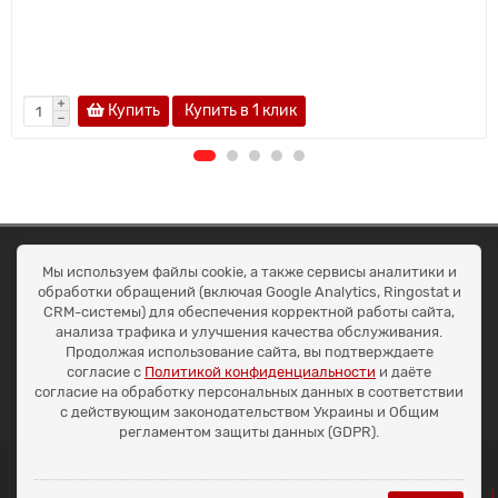
Купить
Купить в 1 клик
ОКЕАН ТРЕЙД
Мы используем файлы cookie, а также сервисы аналитики и
Договір публичної оферти
обработки обращений (включая Google Analytics, Ringostat и
Доставка та оплата
CRM-системы) для обеспечения корректной работы сайта,
Наші контакти
анализа трафика и улучшения качества обслуживания.
Умови повернення
Продолжая использование сайта, вы подтверждаете
+38 (099) 452-20-02
согласие с
Политикой конфиденциальности
и даёте
+38 (098) 492-20-02
согласие на обработку персональных данных в соответствии
office@ocean.biz.ua
с действующим законодательством Украины и Общим
регламентом защиты данных (GDPR).