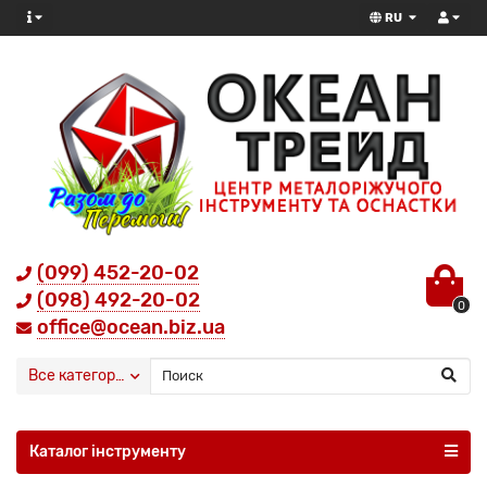
RU
(099) 452-20-02
(098) 492-20-02
0
office@ocean.biz.ua
Все категории
Каталог інструменту