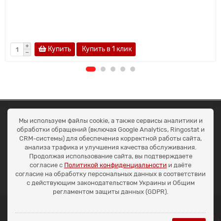
Купить
Купить в 1 клик
ОКЕАН ТРЕЙД
Мы используем файлы cookie, а также сервисы аналитики и
Договір публичної оферти
обработки обращений (включая Google Analytics, Ringostat и
Доставка та оплата
CRM-системы) для обеспечения корректной работы сайта,
Наші контакти
анализа трафика и улучшения качества обслуживания.
Умови повернення
Продолжая использование сайта, вы подтверждаете
+38 (099) 452-20-02
согласие с
Политикой конфиденциальности
и даёте
+38 (098) 492-20-02
согласие на обработку персональных данных в соответствии
office@ocean.biz.ua
с действующим законодательством Украины и Общим
регламентом защиты данных (GDPR).