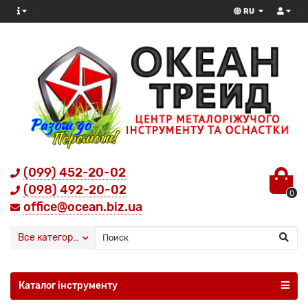
RU
(099) 452-20-02
(098) 492-20-02
0
office@ocean.biz.ua
Все категории
Каталог інструменту