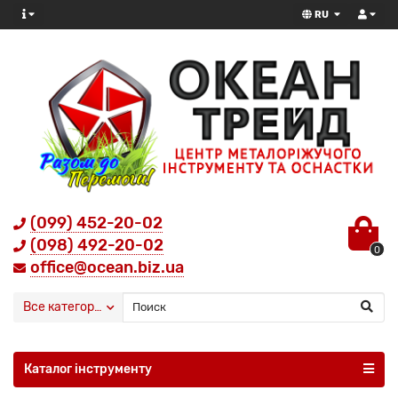
RU
(099) 452-20-02
(098) 492-20-02
0
office@ocean.biz.ua
Все категории
Каталог інструменту