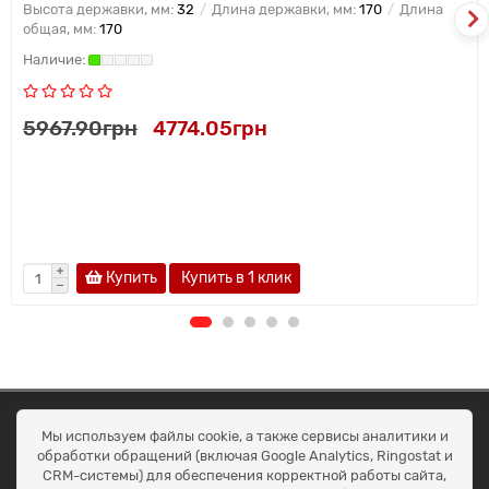
Высота державки, мм:
32
Длина державки, мм:
170
Длина
общая, мм:
170
5967.90грн
4774.05грн
Купить
Купить в 1 клик
ОКЕАН ТРЕЙД
Мы используем файлы cookie, а также сервисы аналитики и
Договір публичної оферти
обработки обращений (включая Google Analytics, Ringostat и
Доставка та оплата
CRM-системы) для обеспечения корректной работы сайта,
Наші контакти