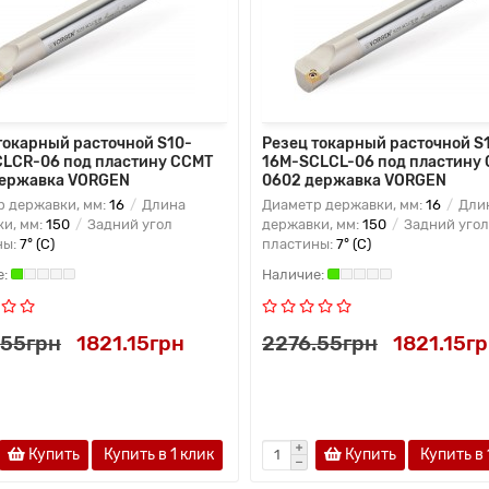
токарный расточной S10-
Резец токарный расточной S
LCR-06 под пластину CCMT
16M-SCLCL-06 под пластину
державка VORGEN
0602 державка VORGEN
 державки, мм:
16
Длина
Диаметр державки, мм:
16
Дли
и, мм:
150
Задний угол
державки, мм:
150
Задний угол
ны:
7° (C)
пластины:
7° (C)
.55грн
1821.15грн
2276.55грн
1821.15г
Купить
Купить в 1 клик
Купить
Купить в 