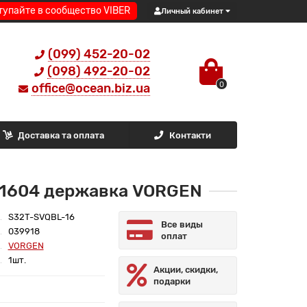
тупайте в сообщество VIBER
Личный кабинет
(099) 452-20-02
(098) 492-20-02
0
office@ocean.biz.ua
Доставка та оплата
Контакти
 1604 державка VORGEN
S32T-SVQBL-16
Все виды
039918
оплат
VORGEN
1шт.
Акции, скидки,
подарки