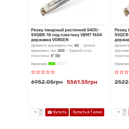
Резец токарный расточной S40U-
Резец 
SVQBR-16 под пластину VBMT 1604
SVQCR-
державка VORGEN
держа
Диаметр державки, мм:
40
Длина
Диаметр
державки, мм:
300
Задний угол
державк
пластины:
5° (B)
пласти
6952.05грн
5561.55грн
2522
Купить
Купить в 1 клик