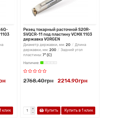
16Q-
Резец токарный расточной S20R-
Резец ток
 1103
SVQCR-11 под пластину VCMX 1103
SVQCL-11 
державка VORGEN
державка
на
Диаметр державки, мм:
20
Длина
Диаметр де
державки, мм:
200
Задний угол
державки, 
пластины:
7° (C)
пластины:
7
рн
2768.40грн
2214.90грн
2768.40
1 клик
Купить
Купить в 1 клик