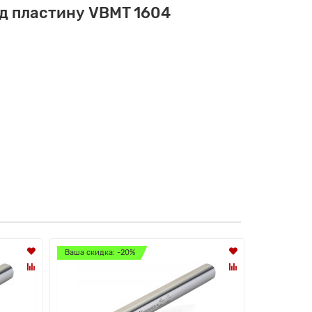
д пластину VBMT 1604
Ваша скидка: -20%
Ваша скидк