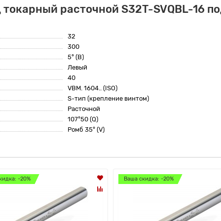
ц токарный расточной S32T-SVQBL-16 по
32
300
5° (B)
Левый
40
VBM. 1604.. (ISO)
S-тип (крепление винтом)
Расточной
107°50 (Q)
Ромб 35° (V)
кидка: -20%
Ваша скидка: -20%