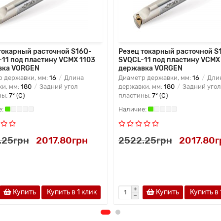
токарный расточной S16Q-
Резец токарный расточной S
11 под пластину VCMX 1103
SVQCL-11 под пластину VCMX
вка VORGEN
державка VORGEN
 державки, мм:
16
Длина
Диаметр державки, мм:
16
Дли
и, мм:
180
Задний угол
державки, мм:
180
Задний угол
ны:
7° (C)
пластины:
7° (C)
.25грн
2017.80грн
2522.25грн
2017.80г
Купить
Купить в 1 клик
Купить
Купить в 