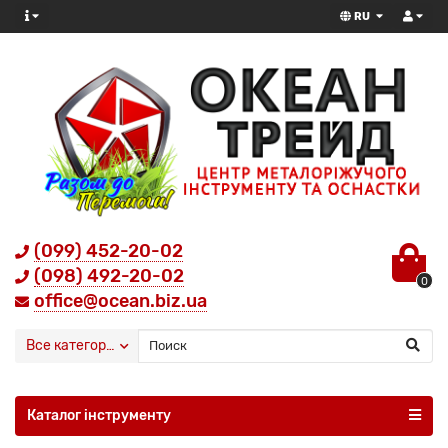
RU
(099) 452-20-02
(098) 492-20-02
0
office@ocean.biz.ua
Все категории
Каталог інструменту