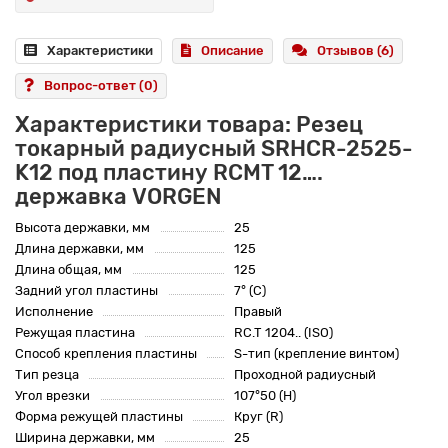
Характеристики
Описание
Отзывов (6)
Вопрос-ответ
(0)
Характеристики товара: Резец
токарный радиусный SRHCR-2525-
K12 под пластину RCMT 12….
державка VORGEN
Высота державки, мм
25
Длина державки, мм
125
Длина общая, мм
125
Задний угол пластины
7° (C)
Исполнение
Правый
Режущая пластина
RC.T 1204.. (ISO)
Способ крепления пластины
S-тип (крепление винтом)
Тип резца
Проходной радиусный
Угол врезки
107°50 (H)
Форма режущей пластины
Круг (R)
Ширина державки, мм
25