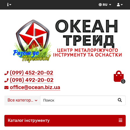
RU
(099) 452-20-02
(098) 492-20-02
0
office@ocean.biz.ua
Все категории
Каталог інструменту