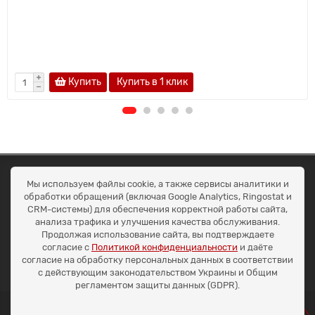
Купить
Купить в 1 клик
ОКЕАН ТРЕЙД
Мы используем файлы cookie, а также сервисы аналитики и
Договір публичної оферти
обработки обращений (включая Google Analytics, Ringostat и
Доставка та оплата
CRM-системы) для обеспечения корректной работы сайта,
Наші контакти
анализа трафика и улучшения качества обслуживания.
Умови повернення
Продолжая использование сайта, вы подтверждаете
+38 (099) 452-20-02
согласие с
Политикой конфиденциальности
и даёте
+38 (098) 492-20-02
согласие на обработку персональных данных в соответствии
office@ocean.biz.ua
с действующим законодательством Украины и Общим
регламентом защиты данных (GDPR).