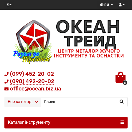
RU
(099) 452-20-02
(098) 492-20-02
0
office@ocean.biz.ua
Все категории
Каталог інструменту