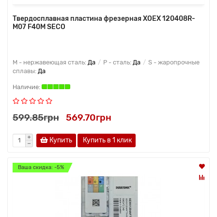
Твердосплавная пластина фрезерная XOEX 120408R-
M07 F40M SECO
M - нержавеющая сталь:
Да
P - сталь:
Да
S - жаропрочные
сплавы:
Да
599.85грн
569.70грн
Купить
Купить в 1 клик
Ваша скидка: -5%