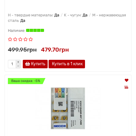
H - твердые материалы:
Да
K - чугун:
Да
M - нержавеющая
сталь:
Да
499.95грн
479.70грн
Купить
Купить в 1 клик
Ваша скидка: -5%