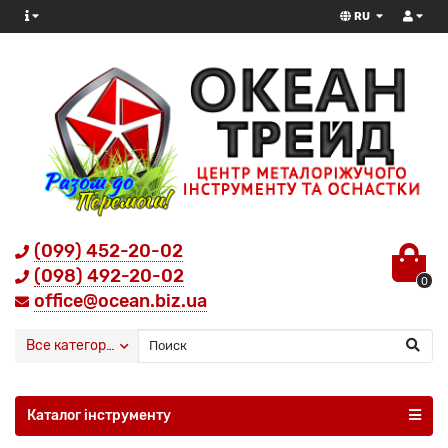
RU
(099) 452-20-02
(098) 492-20-02
0
office@ocean.biz.ua
Все категории
Каталог інструменту