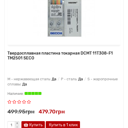
Твердосплавная пластина токарная DCMT 11T308-F1
TM2501 SECO
M - нержавеющая сталь:
Да
P - сталь:
Да
S - жаропрочные
сплавы:
Да
499.95грн
479.70грн
Купить
Купить в 1 клик