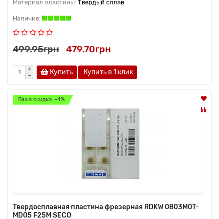
Материал пластины:
Твердый сплав
499.95грн
479.70грн
Купить
Купить в 1 клик
Ваша скидка: -4%
Твердосплавная пластина фрезерная RDKW 0803M0T-
MD05 F25M SECO