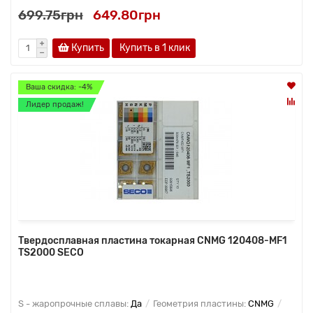
699.75грн
649.80грн
Купить
Купить в 1 клик
Ваша скидка: -4%
Лидер продаж!
Твердосплавная пластина токарная CNMG 120408-MF1
TS2000 SECO
S - жаропрочные сплавы:
Да
Геометрия пластины:
CNMG