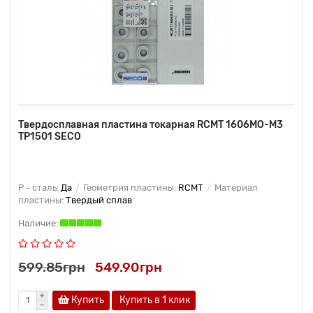
Твердосплавная пластина токарная RCMT 1606MO-M3
TP1501 SECO
P - сталь:
Да
Геометрия пластины:
RCMT
Материал
пластины:
Твердый сплав
599.85грн
549.90грн
Купить
Купить в 1 клик