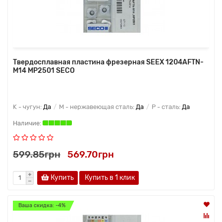
Твердосплавная пластина фрезерная SEEX 1204AFTN-
M14 MP2501 SECO
K - чугун:
Да
M - нержавеющая сталь:
Да
P - сталь:
Да
599.85грн
569.70грн
Купить
Купить в 1 клик
Ваша скидка: -4%