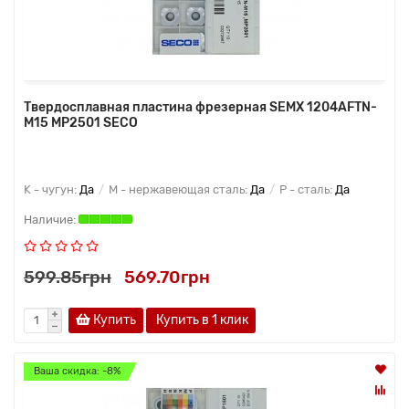
Твердосплавная пластина фрезерная SEMX 1204AFTN-
M15 MP2501 SECO
K - чугун:
Да
M - нержавеющая сталь:
Да
P - сталь:
Да
599.85грн
569.70грн
Купить
Купить в 1 клик
Ваша скидка: -8%