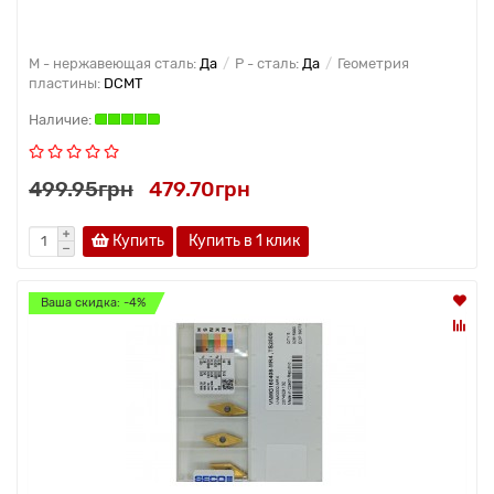
M - нержавеющая сталь:
Да
P - сталь:
Да
Геометрия
пластины:
DCMT
499.95грн
479.70грн
Купить
Купить в 1 клик
Ваша скидка: -4%