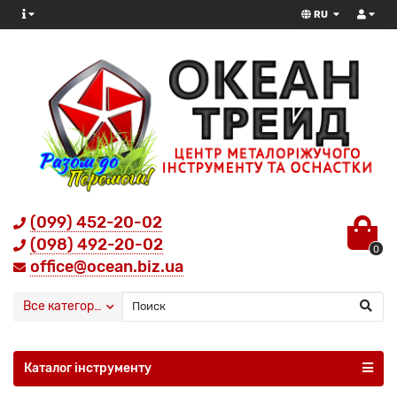
RU
(099) 452-20-02
(098) 492-20-02
0
office@ocean.biz.ua
Все категории
Каталог інструменту