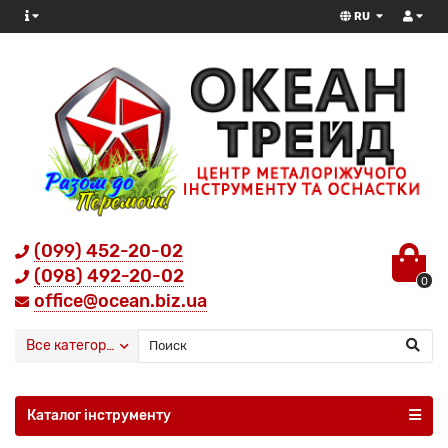
RU
(099) 452-20-02
(098) 492-20-02
0
office@ocean.biz.ua
Все категории
Каталог інструменту