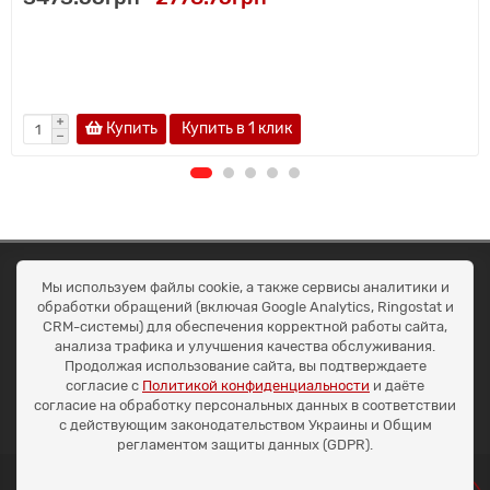
Купить
Купить в 1 клик
ОКЕАН ТРЕЙД
Мы используем файлы cookie, а также сервисы аналитики и
Договір публичної оферти
обработки обращений (включая Google Analytics, Ringostat и
Доставка та оплата
CRM-системы) для обеспечения корректной работы сайта,
Наші контакти
анализа трафика и улучшения качества обслуживания.
Умови повернення
Продолжая использование сайта, вы подтверждаете
+38 (099) 452-20-02
согласие с
Политикой конфиденциальности
и даёте
+38 (098) 492-20-02
согласие на обработку персональных данных в соответствии
office@ocean.biz.ua
с действующим законодательством Украины и Общим
регламентом защиты данных (GDPR).