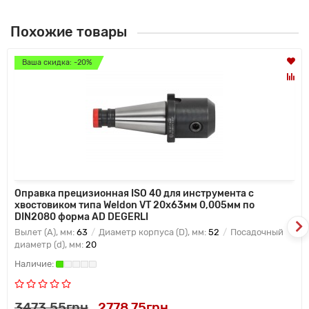
Похожие товары
Ваша скидка: -20%
Оправка прецизионная ISO 40 для инструмента с
хвостовиком типа Weldon VT 20x63мм 0,005мм по
DIN2080 форма AD DEGERLI
Вылет (A), мм:
63
Диаметр корпуса (D), мм:
52
Посадочный
диаметр (d), мм:
20
3473.55грн
2778.75грн