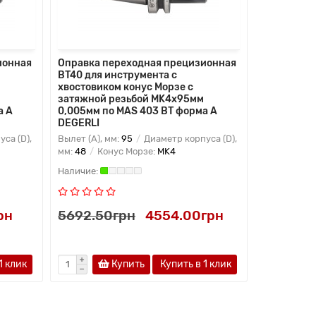
ионная
Оправка переходная прецизионная
Оправка п
BT40 для инструмента с
BT50 для 
хвостовиком конус Морзе с
хвостовик
затяжной резьбой MK4х95мм
затяжной 
а A
0,005мм по MAS 403 BT форма A
0,005мм п
DEGERLI
DEGERLI
са (D),
Вылет (A), мм:
95
Диаметр корпуса (D),
Вылет (A), 
мм:
48
Конус Морзе:
MK4
мм:
25
Кон
рн
5692.50грн
4554.00грн
7815.15
1 клик
Купить
Купить в 1 клик