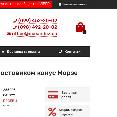
тупайте в сообщество VIBER
Личный кабинет
(099) 452-20-02
(098) 492-20-02
0
office@ocean.biz.ua
Доставка та оплата
Контакти
востовиком конус Морзе
265005
Все виды
045122
оплат
DEGERLI
1шт.
Акции, скидки,
подарки