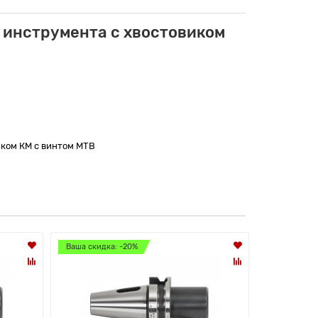
 инструмента с хвостовиком
иком КМ с винтом MTB
Ваша скидка: -20%
Ваша скидк