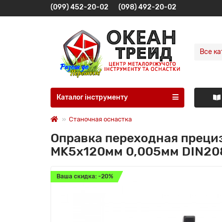
(099) 452-20-02
(098) 492-20-02
Все ка
Каталог інструменту
Станочная оснастка
Оправка переходная прециз
MK5x120мм 0,005мм DIN20
Ваша скидка: -20%