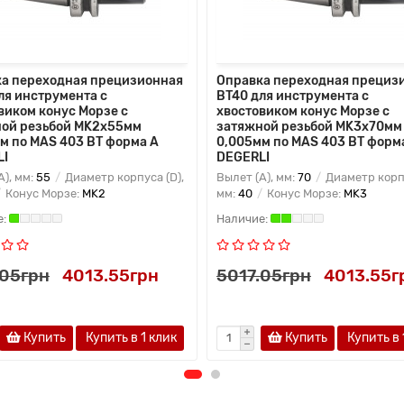
а переходная прецизионная
Оправка переходная прециз
ля инструмента с
BT40 для инструмента с
виком конус Морзе с
хвостовиком конус Морзе с
ой резьбой MK2х55мм
затяжной резьбой MK3х70мм
м по MAS 403 BT форма A
0,005мм по MAS 403 BT форм
LI
DEGERLI
A), мм:
55
Диаметр корпуса (D),
Вылет (A), мм:
70
Диаметр корпу
Конус Морзе:
MK2
мм:
40
Конус Морзе:
MK3
.05грн
4013.55грн
5017.05грн
4013.55г
Купить
Купить в 1 клик
Купить
Купить в 