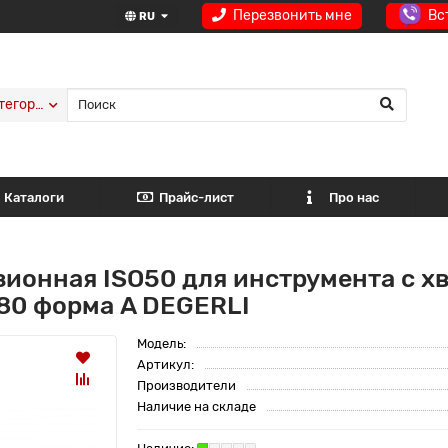
Перезвонить мне
Вс
RU
тегории
Каталоги
Прайс-лист
Про нас
ионная ISO50 для инструмента с х
80 форма A DEGERLI
Модель:
Артикул:
Производители
Наличие на складе