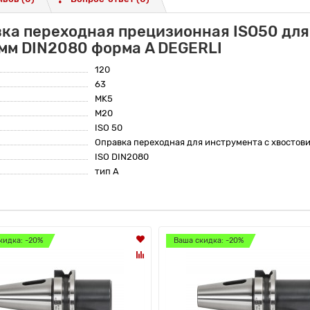
ка переходная прецизионная ISO50 для
мм DIN2080 форма A DEGERLI
120
63
MK5
М20
ISO 50
Оправка переходная для инструмента с хвостов
ISO DIN2080
тип A
кидка: -20%
Ваша скидка: -20%