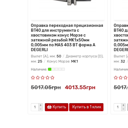
Оправка переходная прецизионная
Оправк
BT40 для инструмента с
BT40 д
хвостовиком конус Морзе с
хвосто
затяжной резьбой MK1х50мм
затяжн
0,005мм по MAS 403 BT форма A
0,005м
DEGERLI
DEGER
Вылет (A), мм:
50
Диаметр корпуса (D),
Вылет (
мм:
25
Конус Морзе:
MK1
мм:
32
5017.05грн
4013.55грн
5017
Купить
Купить в 1 клик