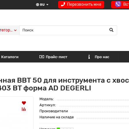
Перезвонить мне
Вс
RU
тегории
Каталоги
Прайс-лист
Про нас
ная BBT 50 для инструмента с хвос
403 BT форма AD DEGERLI
Модель:
Артикул:
Производители
Наличие на складе