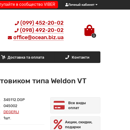
тупайте в сообщество VIBER
Личный кабинет
(099) 452-20-02
(098) 492-20-02
0
office@ocean.biz.ua
Доставка та оплата
Контакти
товиком типа Weldon VT
345112.DGP
Все виды
045002
оплат
DEGERLI
1шт.
Акции, скидки,
подарки