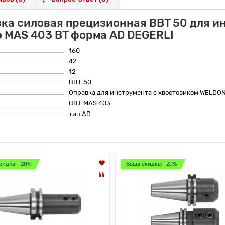
ка силовая прецизионная BBT 50 для и
о MAS 403 BT форма AD DEGERLI
160
42
12
BBT 50
Оправка для инструмента с хвостовиком WELDO
BBT MAS 403
тип AD
кидка: -20%
Ваша скидка: -20%