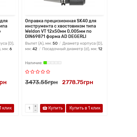
 для
Оправка прецизионная SK40 для
Оправка п
типа
инструмента с хвостовиком типа
инструмен
о
Weldon VT 12x50мм 0,005мм по
Weldon VT
DIN69871 форма AD DEGERLI
DIN69871 
са (D),
Вылет (A), мм:
50
Диаметр корпуса (D),
Вылет (A), 
, мм:
6
мм:
42
Посадочный диаметр (d), мм:
12
мм:
44
Пос
грн
3473.55грн
2778.75грн
3473.55
1 клик
Купить
Купить в 1 клик