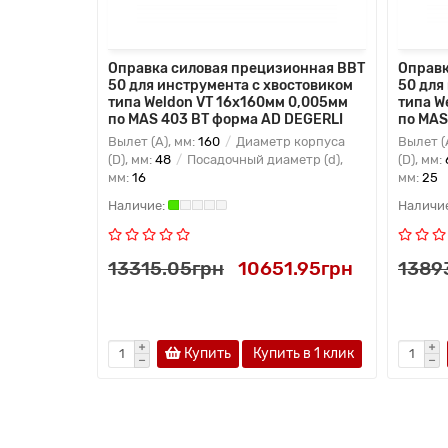
Оправка силовая прецизионная BBT
Оправк
50 для инструмента с хвостовиком
50 для
типа Weldon VT 16x160мм 0,005мм
типа W
по MAS 403 BT форма AD DEGERLI
по MAS
Вылет (A), мм:
160
Диаметр корпуса
Вылет (
(D), мм:
48
Посадочный диаметр (d),
(D), мм:
мм:
16
мм:
25
13315.05грн
10651.95грн
1389
Купить
Купить в 1 клик