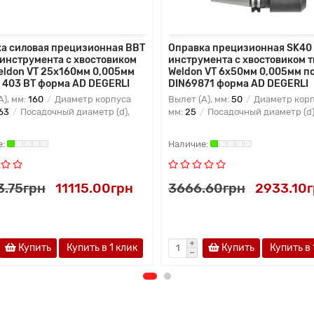
а силовая прецизионная BBT
Оправка прецизионная SK40
 инструмента с хвостовиком
инструмента с хвостовиком 
eldon VT 25x160мм 0,005мм
Weldon VT 6x50мм 0,005мм п
 403 BT форма AD DEGERLI
DIN69871 форма AD DEGERLI
A), мм:
160
Диаметр корпуса
Вылет (A), мм:
50
Диаметр корпу
63
Посадочный диаметр (d),
мм:
25
Посадочный диаметр (d)
3.75грн
11115.00грн
3666.60грн
2933.10
Купить
Купить в 1 клик
Купить
Купить в 