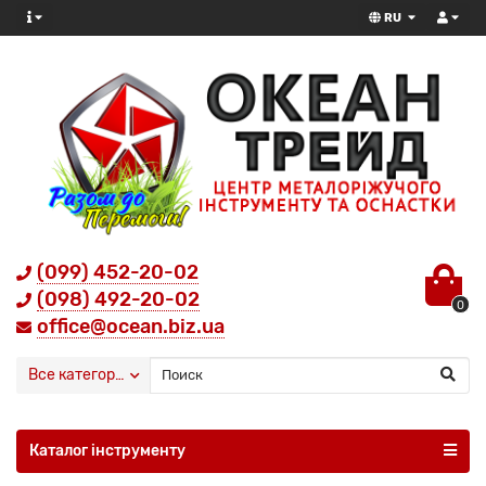
RU
(099) 452-20-02
(098) 492-20-02
0
office@ocean.biz.ua
Все категории
Каталог інструменту