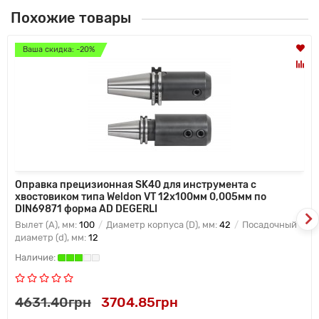
Похожие товары
Ваша скидка: -20%
Оправка прецизионная SK40 для инструмента с
хвостовиком типа Weldon VT 12x100мм 0,005мм по
DIN69871 форма AD DEGERLI
Вылет (A), мм:
100
Диаметр корпуса (D), мм:
42
Посадочный
диаметр (d), мм:
12
4631.40грн
3704.85грн