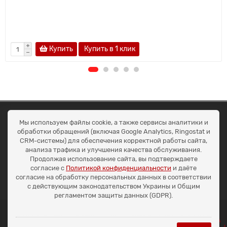
Купить
Купить в 1 клик
ОКЕАН ТРЕЙД
Мы используем файлы cookie, а также сервисы аналитики и
Договір публичної оферти
обработки обращений (включая Google Analytics, Ringostat и
Доставка та оплата
CRM-системы) для обеспечения корректной работы сайта,
Наші контакти
анализа трафика и улучшения качества обслуживания.
Умови повернення
Продолжая использование сайта, вы подтверждаете
+38 (099) 452-20-02
согласие с
Политикой конфиденциальности
и даёте
+38 (098) 492-20-02
согласие на обработку персональных данных в соответствии
office@ocean.biz.ua
с действующим законодательством Украины и Общим
регламентом защиты данных (GDPR).