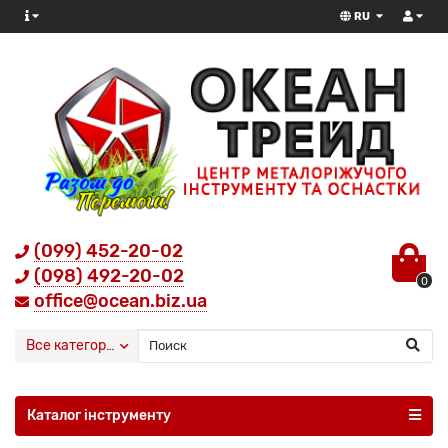
RU
(099) 452-20-02
(098) 492-20-02
0
office@ocean.biz.ua
Все категории
Каталог інструменту