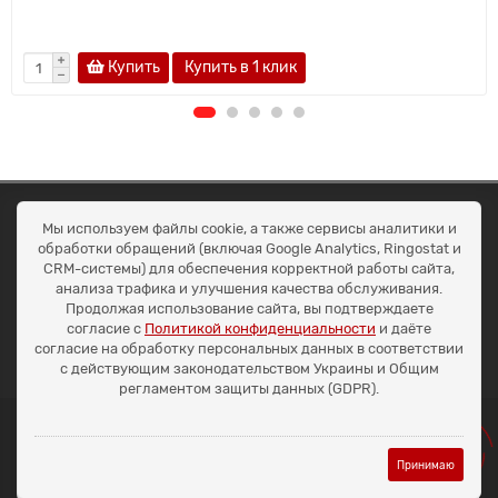
Купить
Купить в 1 клик
ОКЕАН ТРЕЙД
Мы используем файлы cookie, а также сервисы аналитики и
Договір публичної оферти
обработки обращений (включая Google Analytics, Ringostat и
Доставка та оплата
CRM-системы) для обеспечения корректной работы сайта,
Наші контакти
анализа трафика и улучшения качества обслуживания.
Умови повернення
Продолжая использование сайта, вы подтверждаете
+38 (099) 452-20-02
согласие с
Политикой конфиденциальности
и даёте
+38 (098) 492-20-02
согласие на обработку персональных данных в соответствии
office@ocean.biz.ua
с действующим законодательством Украины и Общим
регламентом защиты данных (GDPR).
Принимаю