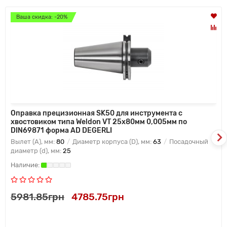
Ваша скидка: -20%
Оправка прецизионная SK50 для инструмента с
хвостовиком типа Weldon VT 25x80мм 0,005мм по
DIN69871 форма AD DEGERLI
Вылет (A), мм:
80
Диаметр корпуса (D), мм:
63
Посадочный
диаметр (d), мм:
25
5981.85грн
4785.75грн