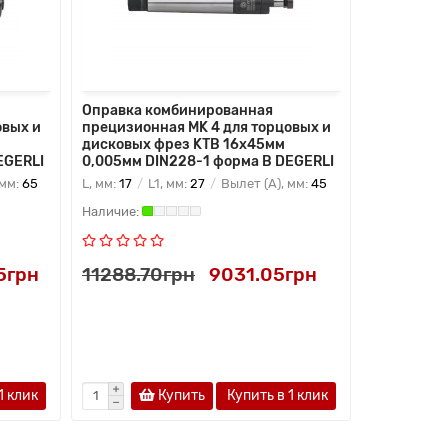
Оправка комбинированная
Оправка к
овых и
прецизионная MK 4 для торцовых и
прецизион
дисковых фрез KTB 16x45мм
дисковых 
EGERLI
0,005мм DIN228-1 форма B DEGERLI
0,005мм D
 мм:
65
L, мм:
17
L1, мм:
27
Вылет (A), мм:
45
L, мм:
21
L
5грн
11288.70грн
9031.05грн
11481.7
1 клик
Купить
Купить в 1 клик