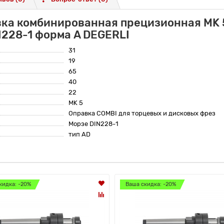
вка комбинированная прецизионная MK 
228-1 форма A DEGERLI
31
19
65
40
22
MK 5
Оправка COMBI для торцевых и дисковых фрез
Морзе DIN228-1
тип AD
кидка: -20%
Ваша скидка: -20%