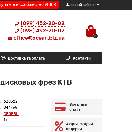
тупайте в сообщество VIBER
Личный кабинет
(099) 452-20-02
(098) 492-20-02
0
office@ocean.biz.ua
Доставка та оплата
Контакти
 дисковых фрез KTB
620522
Все виды
044765
оплат
DEGERLI
1шт.
Акции, скидки,
подарки