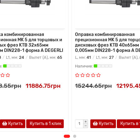
а комбинированная
Оправка комбинированная
ионная MK 5 для торцовых и
прецизионная MK 5 для торц
ых фрез KTB 32x65мм
дисковых фрез KTB 40x65мм
м DIN228-1 форма A DEGERLI
0,005мм DIN228-1 форма A D
8
L1, мм:
24
Вылет (A), мм:
65
L, мм:
41
L1, мм:
27
Вылет (A),
8.55грн
11886.75грн
15244.65грн
12195.4
Купить
Купить в 1 клик
Купить
Купить в 