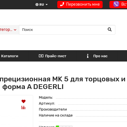
Перезвонить мне
Вс
RU
тегории
Каталоги
Прайс-лист
Про нас
прецизионная MK 5 для торцовых и
 форма A DEGERLI
Модель:
Артикул:
Производители
Наличие на складе