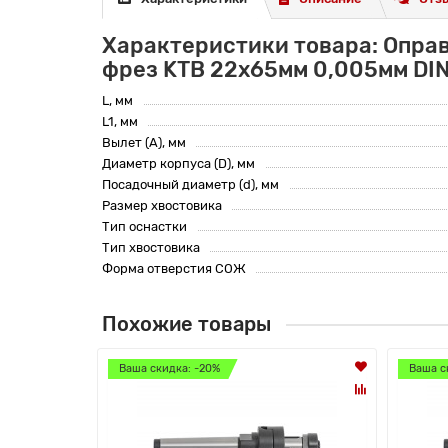
Характеристики товара: Опра
фрез KTB 22x65мм 0,005мм DIN
L, мм
L1, мм
Вылет (A), мм
Диаметр корпуса (D), мм
Посадочный диаметр (d), мм
Размер хвостовика
Тип оснастки
Тип хвостовика
Форма отверстия СОЖ
Похожие товары
Ваша скидка: -20%
Ваша с