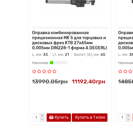
Оправка комбинированная
Оправк
прецизионная MK 5 для торцовых и
прециз
дисковых фрез KTB 27x65мм
дисков
0,005мм DIN228-1 форма A DEGERLI
0,005м
L, мм:
33
L1, мм:
21
Вылет (A), мм:
65
L, мм:
3
13990.05грн
11192.40грн
1485
Купить
Купить в 1 клик