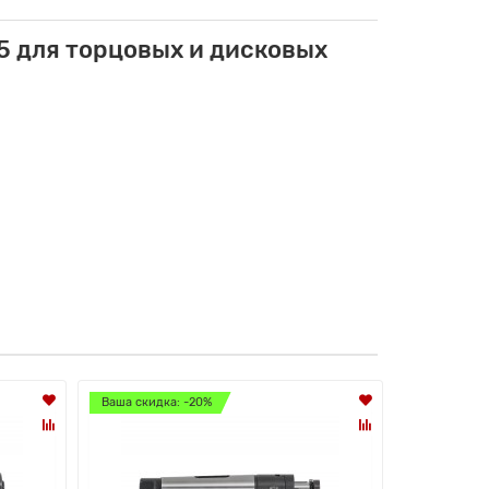
5 для торцовых и дисковых
Ваша скидка: -20%
Ваша скидк