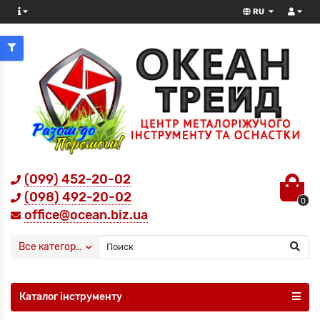
RU
(099) 452-20-02
(098) 492-20-02
0
office@ocean.biz.ua
Все категории
Каталог інструменту