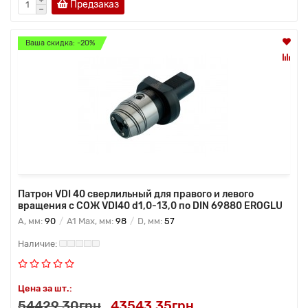
Предзаказ
Ваша скидка: -20%
Патрон VDI 40 сверлильный для правого и левого
вращения с СОЖ VDI40 d1,0-13,0 по DIN 69880 EROGLU
A, мм:
90
A1 Max, мм:
98
D, мм:
57
Цена за шт.:
54429.30грн
43543.35грн