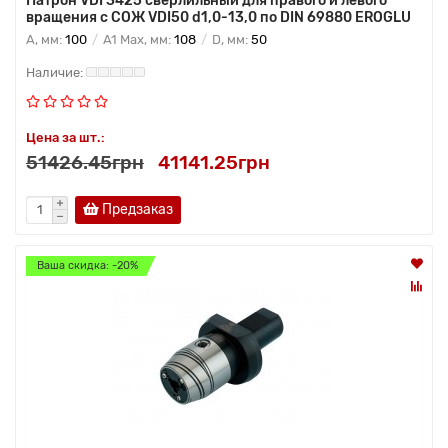
Патрон VDI 3425 сверлильный для правого и левого
вращения с СОЖ VDI50 d1,0-13,0 по DIN 69880 EROGLU
A, мм:
100
A1 Max, мм:
108
D, мм:
50
Цена за шт.:
51426.45грн
41141.25грн
Предзаказ
Ваша скидка: -20%