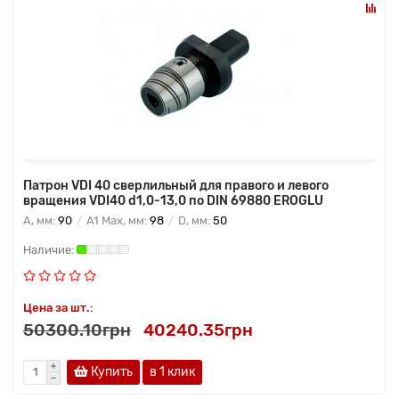
Патрон VDI 40 сверлильный для правого и левого
вращения VDI40 d1,0-13,0 по DIN 69880 EROGLU
A, мм:
90
A1 Max, мм:
98
D, мм:
50
Цена за шт.:
50300.10грн
40240.35грн
Купить
в 1 клик