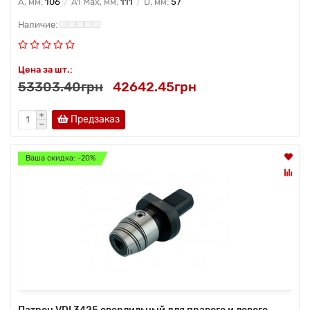
A, мм:
106
A1 Max, мм:
111
D, мм:
57
Цена за шт.:
53303.40грн
42642.45грн
Предзаказ
Ваша скидка: -20%