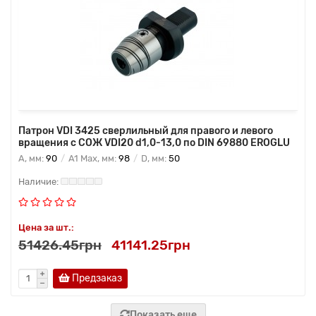
Патрон VDI 3425 сверлильный для правого и левого
вращения с СОЖ VDI20 d1,0-13,0 по DIN 69880 EROGLU
A, мм:
90
A1 Max, мм:
98
D, мм:
50
Цена за шт.:
51426.45грн
41141.25грн
Предзаказ
Показать еще