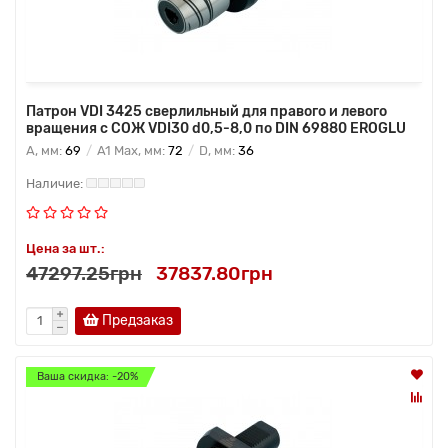
Патрон VDI 3425 сверлильный для правого и левого
вращения с СОЖ VDI30 d0,5-8,0 по DIN 69880 EROGLU
A, мм:
69
A1 Max, мм:
72
D, мм:
36
Цена за шт.:
47297.25грн
37837.80грн
Предзаказ
Ваша скидка: -20%