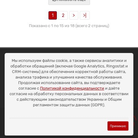
1
2
>
>|
Показано с 1 по 15 из 18 (всего 2 страниц)
ОКЕАН ТРЕЙД
Мы используем файлы cookie, а также сервисы аналитики и
Договір публичної оферти
обработки обращений (включая Google Analytics, Ringostat и
Доставка та оплата
CRM-системы) для обеспечения корректной работы сайта,
Наші контакти
анализа трафика и улучшения качества обслуживания.
Умови повернення
Продолжая использование сайта, вы подтверждаете
+38 (099) 452-20-02
согласие с
Политикой конфиденциальности
и даёте
+38 (098) 492-20-02
согласие на обработку персональных данных в соответствии
office@ocean.biz.ua
с действующим законодательством Украины и Общим
регламентом защиты данных (GDPR).
Принимаю