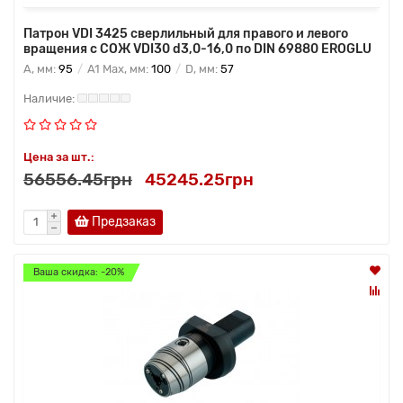
Патрон VDI 3425 сверлильный для правого и левого
вращения с СОЖ VDI30 d3,0-16,0 по DIN 69880 EROGLU
A, мм:
95
A1 Max, мм:
100
D, мм:
57
Цена за шт.:
56556.45грн
45245.25грн
Предзаказ
Ваша скидка: -20%