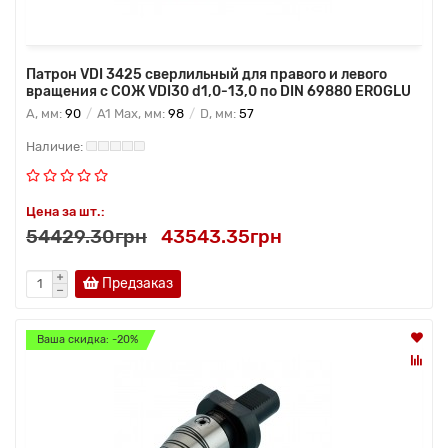
Патрон VDI 3425 сверлильный для правого и левого
вращения с СОЖ VDI30 d1,0-13,0 по DIN 69880 EROGLU
A, мм:
90
A1 Max, мм:
98
D, мм:
57
Цена за шт.:
54429.30грн
43543.35грн
Предзаказ
Ваша скидка: -20%