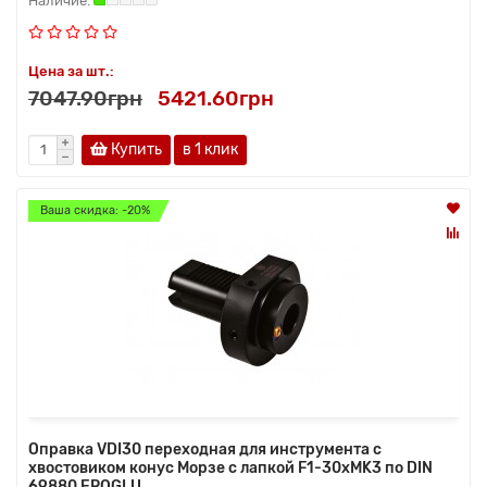
Цена за шт.:
7047.90грн
5421.60грн
Купить
в 1 клик
Ваша скидка: -20%
Оправка VDI30 переходная для инструмента с
хвостовиком конус Морзе с лапкой F1-30хMK3 по DIN
69880 EROGLU