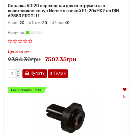
Оправка VDI20 переходная для инструмента с
хвостовиком конус Морзе с лапкой F1-20хMK2 по DIN
69880 EROGLU
A, мм:
90
d1, мм:
20
d4,мм:
40
Цена за шт.:
9384.30грн
7507.35грн
Купить
в 1 клик
Ваша скидка: -20%