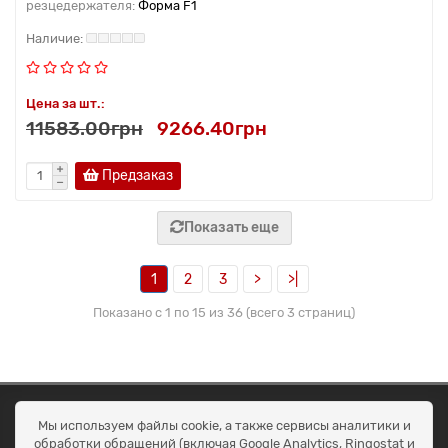
резцедержателя:
Форма F1
Цена за шт.:
11583.00грн
9266.40грн
Предзаказ
Показать еще
1
2
3
>
>|
Показано с 1 по 15 из 36 (всего 3 страниц)
ОКЕАН ТРЕЙД
Мы используем файлы cookie, а также сервисы аналитики и
Договір публичної оферти
обработки обращений (включая Google Analytics, Ringostat и