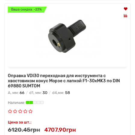
Ваша скидка: -23%
Оправка VDI30 переходная для инструмента с
хвостовиком конус Морзе с лапкой F1-30хMK3 по DIN
69880 SUMTOM
A, мм:
66
d1, мм:
30
d4,мм:
58
Цена за шт.:
6120.45грн
4707.90грн