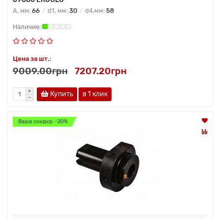
A, мм:
66
d1, мм:
30
d4,мм:
58
Цена за шт.:
9009.00грн
7207.20грн
Купить
в 1 клик
Ваша скидка: -20%