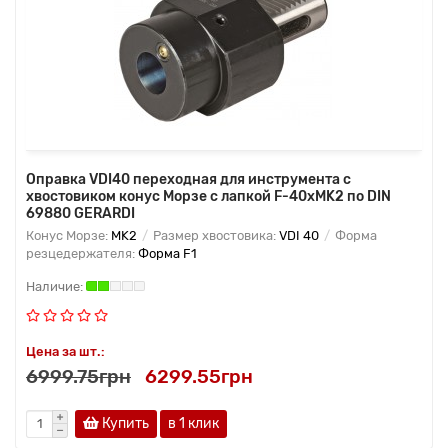
Оправка VDI40 переходная для инструмента с
хвостовиком конус Морзе с лапкой F-40хMK2 по DIN
69880 GERARDI
Конус Морзе:
MK2
Размер хвостовика:
VDI 40
Форма
резцедержателя:
Форма F1
Цена за шт.:
6999.75грн
6299.55грн
Купить
в 1 клик