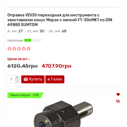
Оправка VDI30 переходная для инструмента с
хвостовиком конус Морзе с лапкой F1-30хMK1 по DIN
69880 SUMTOM
A, мм:
27
d1, мм:
30
d6, мм:
68
Цена за шт.:
6120.45грн
4707.90грн
Купить
в 1 клик
Ваша скидка: -12%