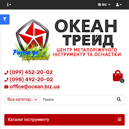
RU
(099) 452-20-02
(098) 492-20-02
0
office@ocean.biz.ua
Все категории
Каталог інструменту