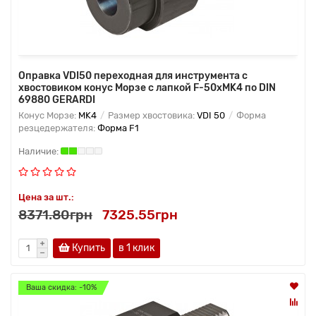
Оправка VDI50 переходная для инструмента с
хвостовиком конус Морзе с лапкой F-50хMK4 по DIN
69880 GERARDI
Конус Морзе:
MK4
Размер хвостовика:
VDI 50
Форма
резцедержателя:
Форма F1
Цена за шт.:
8371.80грн
7325.55грн
Купить
в 1 клик
Ваша скидка: -10%