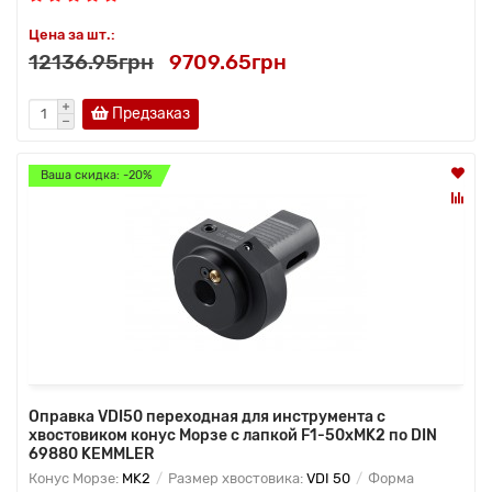
Цена за шт.:
12136.95грн
9709.65грн
Предзаказ
Ваша скидка: -20%
Оправка VDI50 переходная для инструмента с
хвостовиком конус Морзе с лапкой F1-50хMK2 по DIN
69880 KEMMLER
Конус Морзе:
MK2
Размер хвостовика:
VDI 50
Форма