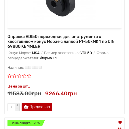
Оправка VDI50 переходная для инструмента с
хвостовиком конус Морзе с лапкой F1-50хMK4 по DIN
69880 KEMMLER
Конус Морзе:
MK4
Размер хвостовика:
VDI 50
Форма
резцедержателя:
Форма F1
Цена за шт.:
11583.00грн
9266.40грн
Предзаказ
Ваша скидка: -20%