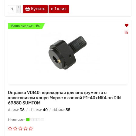
Купить
в 1 клик
Ваша скидка: -1%
Оправка VDI40 переходная для инструмента с
хвостовиком конус Морзе с лапкой F1-40хMK4 по DIN
69880 SUMTOM
A, мм:
36
d1, мм:
40
d4,мм:
55