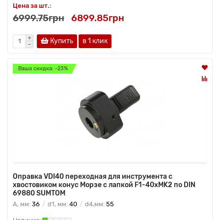
Цена за шт.:
6999.75грн
6899.85грн
Купить
в 1 клик
Ваша скидка: -23%
Оправка VDI40 переходная для инструмента с
хвостовиком конус Морзе с лапкой F1-40хMK2 по DIN
69880 SUMTOM
A, мм:
36
d1, мм:
40
d4,мм:
55