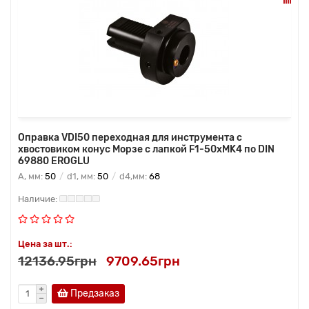
Оправка VDI50 переходная для инструмента с
хвостовиком конус Морзе с лапкой F1-50хMK4 по DIN
69880 EROGLU
A, мм:
50
d1, мм:
50
d4,мм:
68
Цена за шт.:
12136.95грн
9709.65грн
Предзаказ