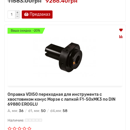
11583.00грн
9266.40грн
Предзаказ
Ваша скидка: -20%
Оправка VDI50 переходная для инструмента с
хвостовиком конус Морзе с лапкой F1-50хMK3 по DIN
69880 EROGLU
A, мм:
36
d1, мм:
50
d4,мм:
58