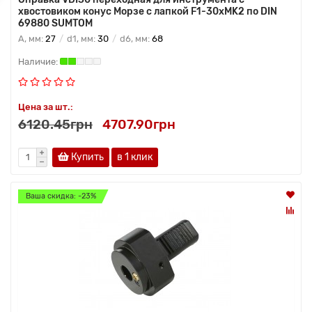
хвостовиком конус Морзе с лапкой F1-30хMK2 по DIN
69880 SUMTOM
A, мм:
27
d1, мм:
30
d6, мм:
68
Цена за шт.:
6120.45грн
4707.90грн
Купить
в 1 клик
Ваша скидка: -23%