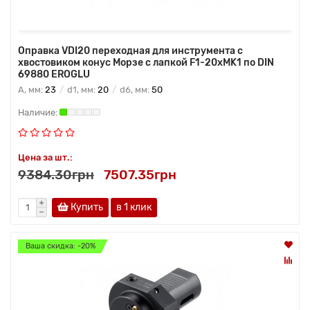
Оправка VDI20 переходная для инструмента с
хвостовиком конус Морзе с лапкой F1-20хMK1 по DIN
69880 EROGLU
A, мм:
23
d1, мм:
20
d6, мм:
50
Цена за шт.:
9384.30грн
7507.35грн
Купить
в 1 клик
Ваша скидка: -20%